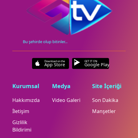
Bu şehirde olup bitinler...
Download on the
GET IT ON
App Store
Google Play
Kurumsal
Medya
Site İçeriği
Hakkımızda
Video Galeri
Son Dakika
İletişim
Manşetler
Gizlilik
Bildirimi