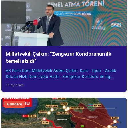
Milletvekili Çalkın: "Zengezur Koridorunun ilk
temeli atıldı"
AK Parti Kars Milletvekili Adem Çalkın, Kars - Iğdır - Aralık -
Dilucu Hızlı Demiryolu Hattı - Zengezur Koridoru ile ilg...
11 ay önce
Gündem