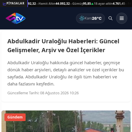
Reşat Altın
44.092,32
Hamit Altın
44.092,32
Gümüş
95,85
18-ayar-altin
4.761,45
14-ay
PİYASALAR
—
—
—
▲
—
26°C
Kars
Abdulkadir Uraloğlu Haberleri: Güncel
Gelişmeler, Arşiv ve Özel İçerikler
Abdulkadir Uraloğlu hakkında güncel haberler, geçmişe
dönük haber arşivleri, detaylı analizler ve özel içerikler bu
sayfada. Abdulkadir Uraloğlu ile ilgili tüm haberleri ve
daha fazlasını keşfedin.
Güncelleme Tarihi: 08 Ağustos 2026 10:26
Gündem