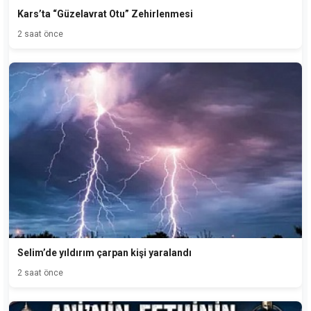
Kars’ta “Güzelavrat Otu” Zehirlenmesi
2 saat önce
Selim’de yıldırım çarpan kişi yaralandı
2 saat önce