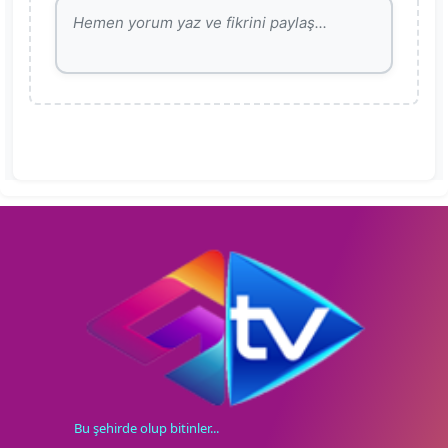
Bu şehirde olup bitinler...