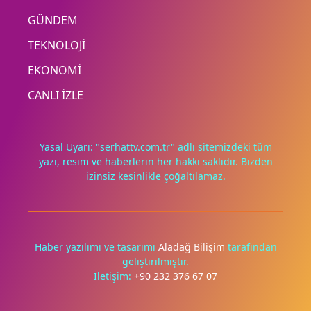
GÜNDEM
TEKNOLOJİ
EKONOMİ
CANLI İZLE
Yasal Uyarı: "serhattv.com.tr" adlı sitemizdeki tüm
yazı, resim ve haberlerin her hakkı saklıdır. Bizden
izinsiz kesinlikle çoğaltılamaz.
Deneyimini iyileştirmek ve içeriğimizi geliştirmek için çerezler
kullanıyoruz. Zorunlu çerezler her zaman çalışır; diğerleri
yalnızca onayınla.
Haber yazılımı ve tasarımı
Aladağ Bilişim
tarafından
geliştirilmiştir.
Tümünü reddet
Tercihleri yönet
İletişim:
+90 232 376 67 07
Tümünü kabul et