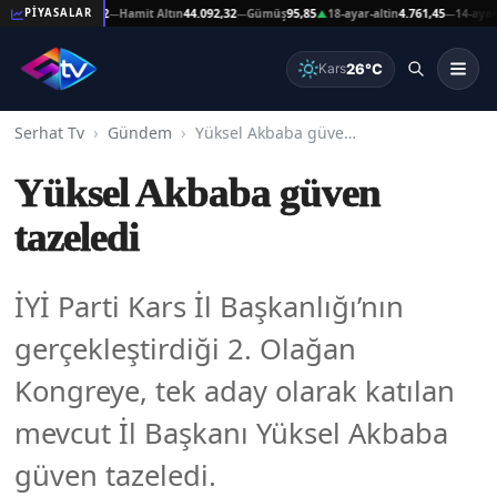
Altın
44.092,32
Hamit Altın
44.092,32
Gümüş
95,85
18-ayar-altin
4.761,45
14-ayar-altin
PİYASALAR
—
—
▲
—
26°C
Kars
Serhat Tv
Gündem
Yüksel Akbaba güven tazeledi
Yüksel Akbaba güven
tazeledi
İYİ Parti Kars İl Başkanlığı’nın
gerçekleştirdiği 2. Olağan
Kongreye, tek aday olarak katılan
mevcut İl Başkanı Yüksel Akbaba
güven tazeledi.