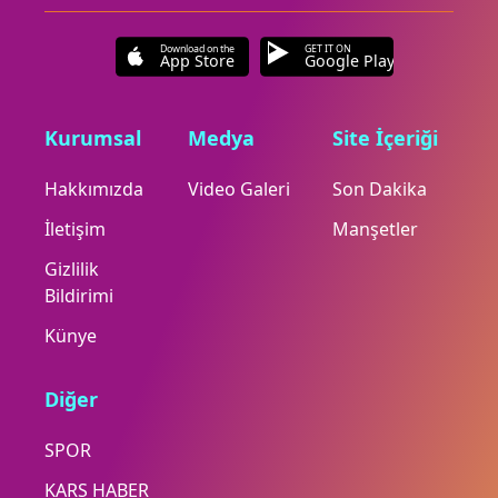
Download on the
GET IT ON
App Store
Google Play
Kurumsal
Medya
Site İçeriği
Hakkımızda
Video Galeri
Son Dakika
İletişim
Manşetler
Gizlilik
Bildirimi
Künye
Diğer
SPOR
KARS HABER