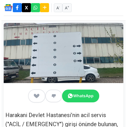
-
+
A
A
WhatsApp
Harakani Devlet Hastanesi’nin acil servis
("ACİL / EMERGENCY") girişi önünde bulunan,