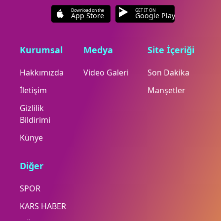
Download on the
GET IT ON
App Store
Google Play
Kurumsal
Medya
Site İçeriği
Hakkımızda
Video Galeri
Son Dakika
İletişim
Manşetler
Gizlilik
Bildirimi
Künye
Diğer
SPOR
KARS HABER