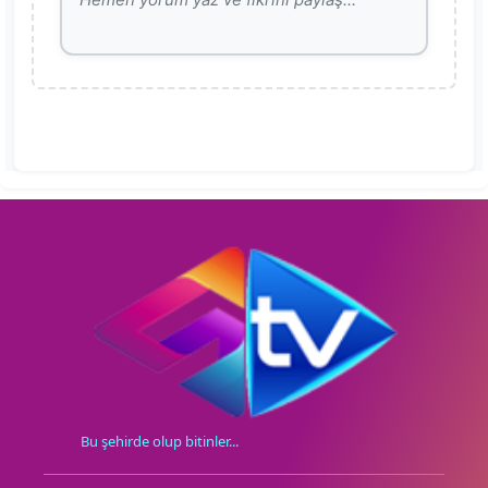
Bu şehirde olup bitinler...