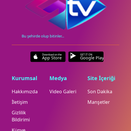
Bu şehirde olup bitinler...
Download on the
GET IT ON
App Store
Google Play
Kurumsal
Medya
Site İçeriği
Hakkımızda
Video Galeri
Son Dakika
İletişim
Manşetler
Gizlilik
Bildirimi
Künye