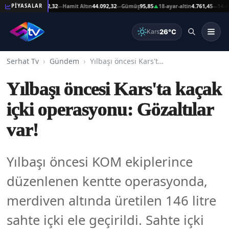
at Altın
44.092,32
Hamit Altın
44.092,32
Gümüş
95,85
18-ayar-altin
4.761,45
14-ayar-al
PİYASALAR
—
—
▲
—
26°C
Kars
Serhat Tv
Gündem
Yılbaşı öncesi Kars'ta kaçak içki operasyonu: Gözaltılar var!
Yılbaşı öncesi Kars'ta kaçak
içki operasyonu: Gözaltılar
var!
Yılbaşı öncesi KOM ekiplerince
düzenlenen kentte operasyonda,
merdiven altında üretilen 146 litre
sahte içki ele geçirildi. Sahte içki