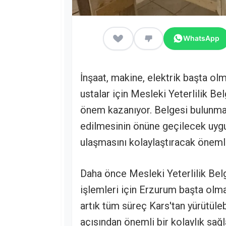
WhatsApp
İnşaat, makine, elektrik başta ol
ustalar için Mesleki Yeterlilik 
önem kazanıyor. Belgesi bulunmaya
edilmesinin önüne geçilecek uygu
ulaşmasını kolaylaştıracak önemli
Daha önce Mesleki Yeterlilik Belg
işlemleri için Erzurum başta olma
artık tüm süreç Kars'tan yürütü
açısından önemli bir kolaylık sağ