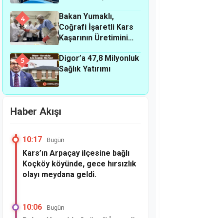
Bakan Yumaklı,
4
Coğrafi İşaretli Kars
Kaşarının Üretimini
Yerinde İnceledi
Digor’a 47,8 Milyonluk
5
Sağlık Yatırımı
Haber Akışı
10:17
Bugün
Kars’ın Arpaçay ilçesine bağlı
Koçköy köyünde, gece hırsızlık
olayı meydana geldi.
10:06
Bugün