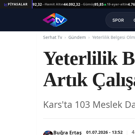
eşat Altın
Hamit Altın
Gümüş
18-ayar-altin
PİYASALAR
44.092,32
44.092,32
95,85
4.761,45
—
—
▲
SPOR
Serhat Tv
Gündem
Yeterlilik 
Artık Çalı
Kars'ta 103 Meslek Da
4
01.07.2026 - 13:52
Buğra Ertaş