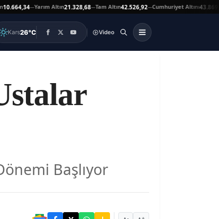
Yarım Altın
Tam Altın
Cumhuriyet Altını
A
64,34
21.328,68
42.526,92
43.869,00
—
—
—
▲
26°C
Kars
Video
Ustalar
 Dönemi Başlıyor
-
+