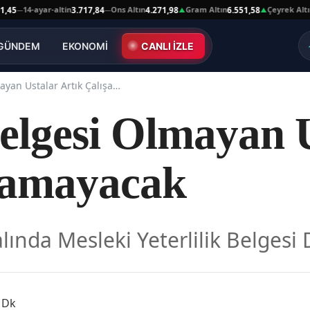
14-ayar-altin
Ons Altın
Gram Altın
Çeyrek Altın
3.717,84
4.271,98
6.551,58
10.6
—
—
▲
▲
GÜNDEM
EKONOMİ
CANLI İZLE
Yeterlilik Belgesi Olmayan Ustalar Artık Çalışamayacak
Belgesi Olmayan 
şamayacak
lında Mesleki Yeterlilik Belgesi
 Dk