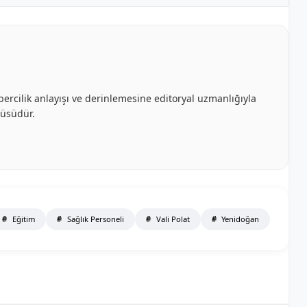
bercilik anlayışı ve derinlemesine editoryal uzmanlığıyla
cüsüdür.
Eğitim
Sağlık Personeli
Vali Polat
Yenidoğan