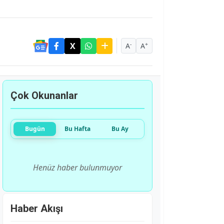
-
+
A
A
Çok Okunanlar
Bugün
Bu Hafta
Bu Ay
Henüz haber bulunmuyor
Haber Akışı