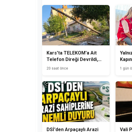
Kars'ta TELEKOM'a Ait
Yalnız
Telefon Direği Devrildi,
Kapın
Mahalle Sakinleri Önlem
20 saat önce
1 gün 
Bekliyor
DSİ'den Arpaçaylı Arazi
Vali 