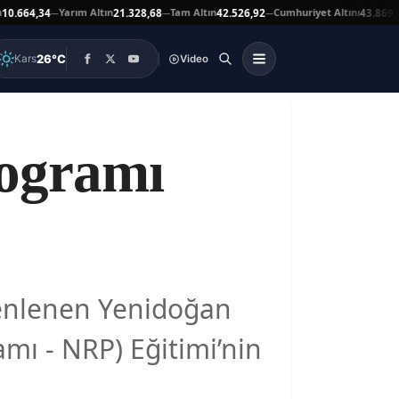
Yarım Altın
Tam Altın
Cumhuriyet Altını
Ata
4,34
21.328,68
42.526,92
43.869,00
—
—
—
▲
26°C
Kars
Video
ogramı
üzenlenen Yenidoğan
ı - NRP) Eğitimi’nin