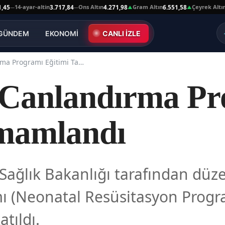
4-ayar-altin
Ons Altın
Gram Altın
Çeyrek Altın
3.717,84
4.271,98
6.551,58
10.66
—
▲
▲
GÜNDEM
EKONOMİ
CANLI İZLE
Yenidoğan Canlandırma Programı Eğitimi Tamamlandı
 Canlandırma Pr
amamlandı
t, Sağlık Bakanlığı tarafından d
 (Neonatal Resüsitasyon Program
tıldı.