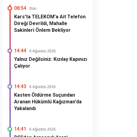
08:54
Dün
Kars'ta TELEKOM'a Ait Telefon
Direği Devrildi, Mahalle
Sakinleri Önlem Bekliyor
14:44
6 Ağustos 2026
Yalnız Değilsiniz: Kızılay Kapınızı
Çalıyor
14:43
6 Ağustos 2026
Kasten Öldürme Suçundan
Aranan Hükümlü Kağızman'da
Yakalandı
14:41
6 Ağustos 2026