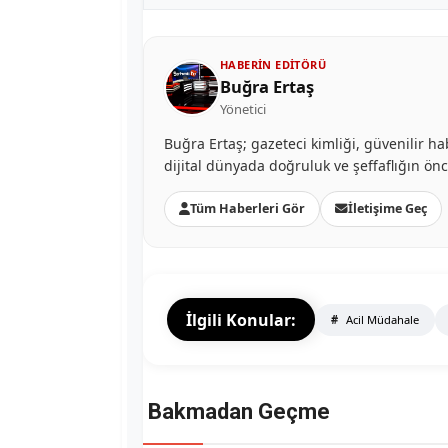
HABERIN EDITÖRÜ
Buğra Ertaş
Yönetici
Buğra Ertaş; gazeteci kimliği, güvenilir ha
dijital dünyada doğruluk ve şeffaflığın ön
Tüm Haberleri Gör
İletişime Geç
İlgili Konular:
Acil Müdahale
Bakmadan Geçme