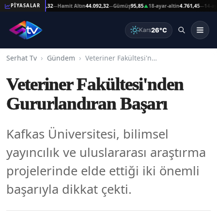
at Altın
44.092,32
Hamit Altın
44.092,32
Gümüş
95,85
18-ayar-altin
4.761,45
14-ayar-al
PİYASALAR
—
—
▲
—
26°C
Kars
Serhat Tv
Gündem
Veteriner Fakültesi'nden Gururlandıran Başarı
Veteriner Fakültesi'nden
Gururlandıran Başarı
Kafkas Üniversitesi, bilimsel
yayıncılık ve uluslararası araştırma
projelerinde elde ettiği iki önemli
başarıyla dikkat çekti.