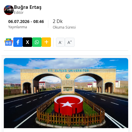
Buğra Ertaş
Editör
2 Dk
06.07.2026 - 08:46
Yayınlanma
Okuma Süresi
-
+
A
A