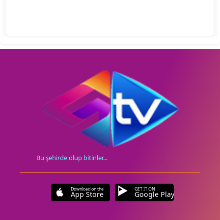
Bu şehirde olup bitinler...
Download on the
GET IT ON
App Store
Google Play