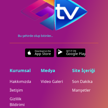
Bu şehirde olup bitinler...
Download on the
GET IT ON
App Store
Google Play
Kurumsal
Medya
Site İçeriği
Hakkımızda
Video Galeri
Son Dakika
İletişim
Manşetler
Gizlilik
Bildirimi