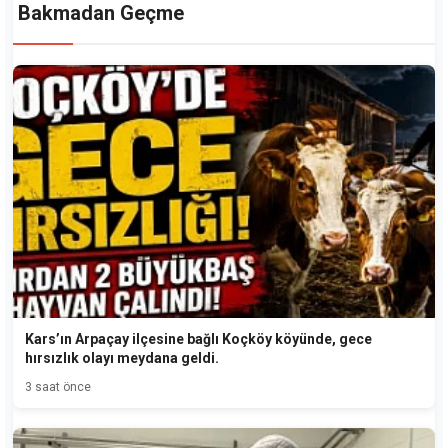
Bakmadan Geçme
Kars’ın Arpaçay ilçesine bağlı Koçköy köyünde, gece
hırsızlık olayı meydana geldi.
3 saat önce