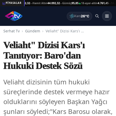
şat Altın
44.092,32
Hamit Altın
44.092,32
Gümüş
95,85
18-ayar-altin
4.761,45
14-ayar-
PİYASALAR
—
—
▲
—
26°C
Kars
Serhat Tv
Gündem
Veliaht" Dizisi Kars'ı Tanıtıyor: Baro'dan Hukuki Destek Sözü
Veliaht" Dizisi Kars'ı
Tanıtıyor: Baro'dan
Hukuki Destek Sözü
Veliaht dizisinin tüm hukuki
süreçlerinde destek vermeye hazır
olduklarını söyleyen Başkan Yağcı
şunları söyledi;"Kars Barosu olarak,