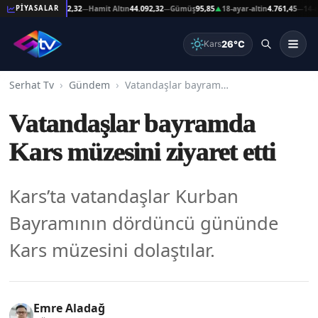
eşat Altın
44.092,32
Hamit Altın
44.092,32
Gümüş
95,85
18-ayar-altin
4.761,45
14-ayar-
PİYASALAR
—
—
▲
—
26°C
Kars
Serhat Tv
Gündem
Vatandaşlar bayramda Kars müzesini ziyaret etti
Vatandaşlar bayramda
Kars müzesini ziyaret etti
Kars’ta vatandaşlar Kurban
Bayramının dördüncü gününde
Kars müzesini dolaştılar.
Emre Aladağ