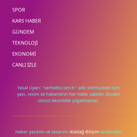
SPOR
KARS HABER
GÜNDEM
TEKNOLOJİ
EKONOMİ
CANLI İZLE
Yasal Uyarı: "serhattv.com.tr" adlı sitemizdeki tüm
yazı, resim ve haberlerin her hakkı saklıdır. Bizden
izinsiz kesinlikle çoğaltılamaz.
Deneyimini iyileştirmek ve içeriğimizi geliştirmek için çerezler
kullanıyoruz. Zorunlu çerezler her zaman çalışır; diğerleri
yalnızca onayınla.
Haber yazılımı ve tasarımı
Aladağ Bilişim
tarafından