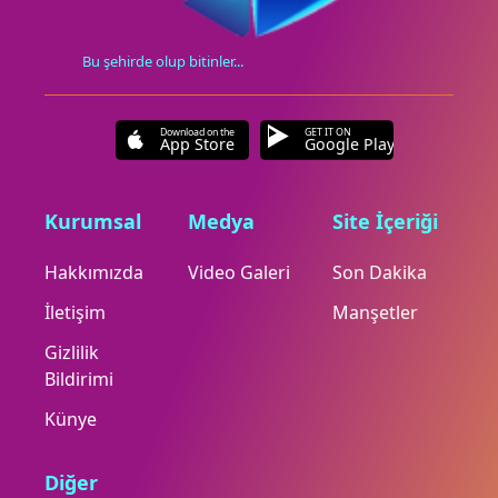
Bu şehirde olup bitinler...
Download on the
GET IT ON
App Store
Google Play
Kurumsal
Medya
Site İçeriği
Hakkımızda
Video Galeri
Son Dakika
İletişim
Manşetler
Gizlilik
Bildirimi
Künye
Diğer