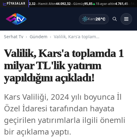
eşat Altın
44.092,32
Hamit Altın
44.092,32
Gümüş
95,85
18-ayar-altin
4.761,45
14-ayar-
PİYASALAR
—
—
▲
—
26°C
Kars
Serhat Tv
Gündem
Valilik, Kars'a toplamda 1 milyar TL'lik yatırım yapıldığını açıkladı!
Valilik, Kars'a toplamda 1
milyar TL'lik yatırım
yapıldığını açıkladı!
Kars Valiliği, 2024 yılı boyunca İl
Özel İdaresi tarafından hayata
geçirilen yatırımlarla ilgili önemli
bir açıklama yaptı.