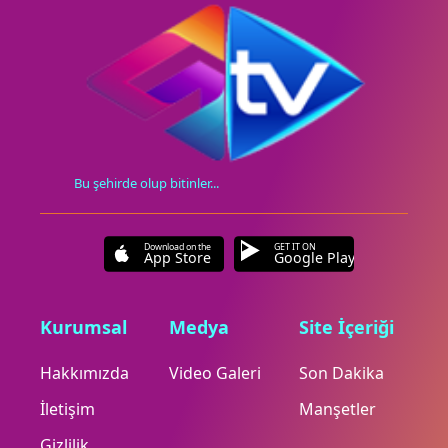
Bu şehirde olup bitinler...
Download on the
GET IT ON
App Store
Google Play
Kurumsal
Medya
Site İçeriği
Hakkımızda
Video Galeri
Son Dakika
İletişim
Manşetler
Gizlilik