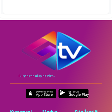
Bu şehirde olup bitinler...
Download on the
GET IT ON
App Store
Google Play
Kurumsal
Medya
Site İçeriği