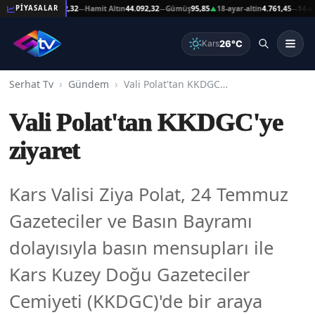
at Altın
44.092,32
Hamit Altın
44.092,32
Gümüş
95,85
18-ayar-altin
4.761,45
14-ayar-al
PİYASALAR
—
—
▲
—
26°C
Kars
Serhat Tv
Gündem
Vali Polat'tan KKDGC'ye ziyaret
Vali Polat'tan KKDGC'ye
ziyaret
Kars Valisi Ziya Polat, 24 Temmuz
Gazeteciler ve Basın Bayramı
dolayısıyla basın mensupları ile
Kars Kuzey Doğu Gazeteciler
Cemiyeti (KKDGC)'de bir araya