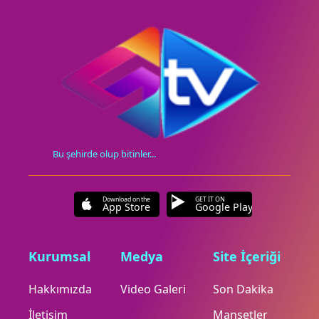
Bu şehirde olup bitinler...
Download on the
GET IT ON
App Store
Google Play
Kurumsal
Medya
Site İçeriği
Hakkımızda
Video Galeri
Son Dakika
İletişim
Manşetler