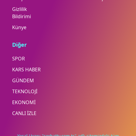
Gizlilik
Bildirimi
Künye
Diğer
SPOR
KARS HABER
GÜNDEM
TEKNOLOJİ
EKONOMİ
CANLI İZLE
Yasal Uyarı: "serhattv.com.tr" adlı sitemizdeki tüm