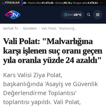
t Altın
41.473,40
Hamit Altın
41.473,40
Gümüş
90,14
18-ayar-altin
4.478,64
14-ayar-al
PİYASALAR
—
—
▲
—
26°C
Kars
Serhat Tv
Gündem
Vali Polat: "Malvarlığına karşı işlenen suç oranı geçen yıla oranla yüzde 24 azaldı"
Vali Polat: "Malvarlığına
karşı işlenen suç oranı geçen
yıla oranla yüzde 24 azaldı"
Kars Valisi Ziya Polat,
başkanlığında 'Asayiş ve Güvenlik
Değerlendirme Toplantısı'
toplantısı yapıldı. Vali Polat,