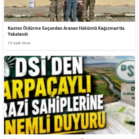
Kasten Öldürme Suçundan Aranan Hükümlü Kağızman'da
Yakalandı
15 saat önce