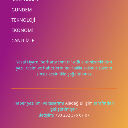
GÜNDEM
TEKNOLOJİ
EKONOMİ
CANLI İZLE
Yasal Uyarı: "serhattv.com.tr" adlı sitemizdeki tüm
yazı, resim ve haberlerin her hakkı saklıdır. Bizden
izinsiz kesinlikle çoğaltılamaz.
Deneyimini iyileştirmek ve içeriğimizi geliştirmek için çerezler
kullanıyoruz. Zorunlu çerezler her zaman çalışır; diğerleri
yalnızca onayınla.
Haber yazılımı ve tasarımı
Aladağ Bilişim
tarafından
geliştirilmiştir.
Tümünü reddet
Tercihleri yönet
İletişim:
+90 232 376 67 07
Tümünü kabul et