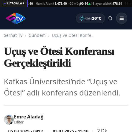
şat Altın
41.473,40
Hamit Altın
41.473,40
Gümüş
90,14
18-ayar-altin
4.478,64
14-ayar-
PİYASALAR
—
—
▲
—
26°C
Kars
Serhat Tv
Gündem
Uçuş ve Ötesi Konferansı Gerçekleştirildi
Uçuş ve Ötesi Konferansı
Gerçekleştirildi
Kafkas Üniversitesi’nde “Uçuş ve
Ötesi” adlı konferans düzenlendi.
Emre Aladağ
Editör
2 Dk
05.03.2025 - 09:01
03.07.2025 - 15:16