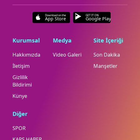
Download on the
GET IT ON
App Store
Google Play
Kurumsal
Medya
Site İçeriği
Hakkımızda
Video Galeri
Son Dakika
İletişim
Manşetler
Gizlilik
Bildirimi
Künye
Diğer
SPOR
KARS HABER