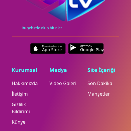
Bu şehirde olup bitinler...
Download on the
GET IT ON
App Store
Google Play
Kurumsal
Medya
Site İçeriği
Hakkımızda
Video Galeri
Son Dakika
İletişim
Manşetler
Gizlilik
Bildirimi
Künye