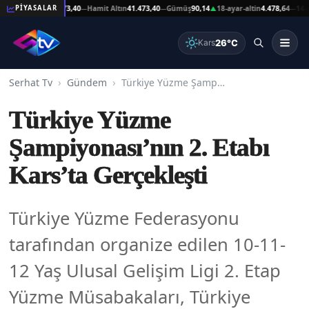
eşat Altın
41.473,40
Hamit Altın
41.473,40
Gümüş
90,14
18-ayar-altin
4.478,64
14-ayar-
PİYASALAR
—
—
▲
—
26°C
Kars
Serhat Tv
Gündem
Türkiye Yüzme Şampiyonası’nın 2. Etabı Kars’ta Gerçekleşti
Türkiye Yüzme
Şampiyonası’nın 2. Etabı
Kars’ta Gerçekleşti
Türkiye Yüzme Federasyonu
tarafından organize edilen 10-11-
12 Yaş Ulusal Gelişim Ligi 2. Etap
Yüzme Müsabakaları, Türkiye