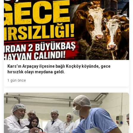
Kars’ın Arpaçay ilçesine bağlı Koçköy köyünde, gece
hırsızlık olayı meydana geldi.
1 gün önce