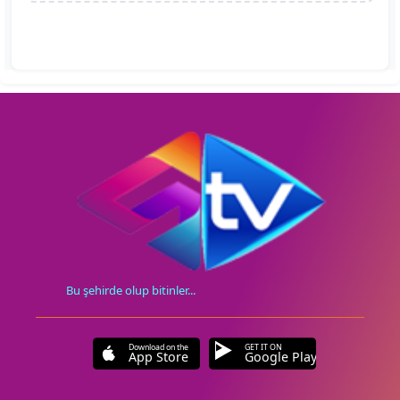
Bu şehirde olup bitinler...
Download on the
GET IT ON
App Store
Google Play