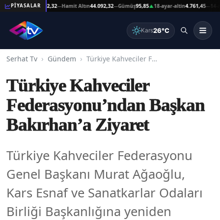
şat Altın
44.092,32
Hamit Altın
44.092,32
Gümüş
95,85
18-ayar-altin
4.761,45
14-ayar-
PİYASALAR
—
—
▲
—
26°C
Kars
Serhat Tv
Gündem
Türkiye Kahveciler Federasyonu’ndan Başkan Bakırhan’a Ziyaret
Türkiye Kahveciler
Federasyonu’ndan Başkan
Bakırhan’a Ziyaret
Türkiye Kahveciler Federasyonu
Genel Başkanı Murat Ağaoğlu,
Kars Esnaf ve Sanatkarlar Odaları
Birliği Başkanlığına yeniden