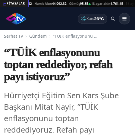
 Altın
44.092,32
Hamit Altın
44.092,32
Gümüş
95,85
18-ayar-altin
4.761,45
14-ayar-alti
PİYASALAR
—
—
▲
—
26°C
Kars
Serhat Tv
Gündem
“TÜİK enflasyonunu toptan reddediyor, refah payı istiyoruz”
“TÜİK enflasyonunu
toptan reddediyor, refah
payı istiyoruz”
Hürriyetçi Eğitim Sen Kars Şube
Başkanı Mitat Nayir, “TÜİK
enflasyonunu toptan
reddediyoruz. Refah payı