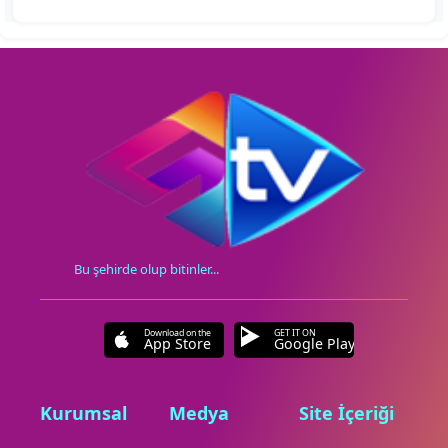
Bu şehirde olup bitinler...
Download on the
GET IT ON
App Store
Google Play
Kurumsal
Medya
Site İçeriği