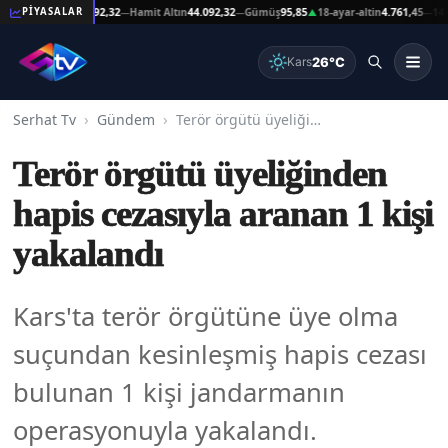
Reşat Altın
44.092,32
Hamit Altın
44.092,32
Gümüş
95,85
18-ayar-altin
4.761,45
14-ayar
PİYASALAR
—
—
▲
—
26°C
Kars
Serhat Tv
Gündem
Terör örgütü üyeliğinden hapis cezasıyla aranan 1 kişi yakalandı
Terör örgütü üyeliğinden
hapis cezasıyla aranan 1 kişi
yakalandı
Kars'ta terör örgütüne üye olma
suçundan kesinleşmiş hapis cezası
bulunan 1 kişi jandarmanın
operasyonuyla yakalandı.