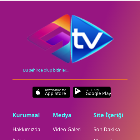
Bu şehirde olup bitinler...
Download on the
GET IT ON
App Store
Google Play
Kurumsal
Medya
Site İçeriği
Hakkımızda
Video Galeri
Son Dakika