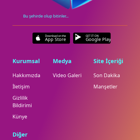
Bu şehirde olup bitinler...
Download on the
GET IT ON
App Store
Google Play
Kurumsal
Medya
Site İçeriği
Hakkımızda
Video Galeri
Son Dakika
İletişim
Manşetler
Gizlilik
Bildirimi
Künye
Diğer