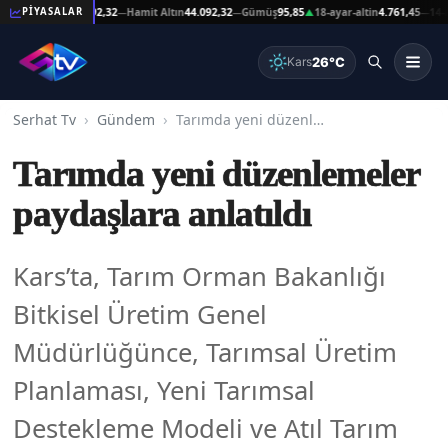
şat Altın
44.092,32
Hamit Altın
44.092,32
Gümüş
95,85
18-ayar-altin
4.761,45
14-ayar-a
PİYASALAR
—
—
▲
—
26°C
Kars
Serhat Tv
Gündem
Tarımda yeni düzenlemeler paydaşlara anlatıldı
Tarımda yeni düzenlemeler
paydaşlara anlatıldı
Kars’ta, Tarım Orman Bakanlığı
Bitkisel Üretim Genel
Müdürlüğünce, Tarımsal Üretim
Planlaması, Yeni Tarımsal
Destekleme Modeli ve Atıl Tarım