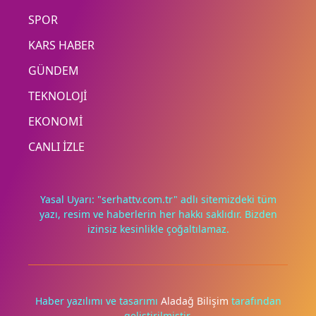
SPOR
KARS HABER
GÜNDEM
TEKNOLOJİ
EKONOMİ
CANLI İZLE
Yasal Uyarı: "serhattv.com.tr" adlı sitemizdeki tüm
yazı, resim ve haberlerin her hakkı saklıdır. Bizden
izinsiz kesinlikle çoğaltılamaz.
Deneyimini iyileştirmek ve içeriğimizi geliştirmek için çerezler
kullanıyoruz. Zorunlu çerezler her zaman çalışır; diğerleri
yalnızca onayınla.
Haber yazılımı ve tasarımı
Aladağ Bilişim
tarafından
geliştirilmiştir.