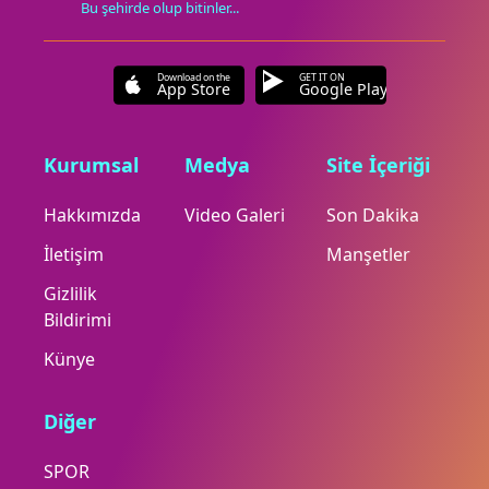
Bu şehirde olup bitinler...
Download on the
GET IT ON
App Store
Google Play
Kurumsal
Medya
Site İçeriği
Hakkımızda
Video Galeri
Son Dakika
İletişim
Manşetler
Gizlilik
Bildirimi
Künye
Diğer
SPOR