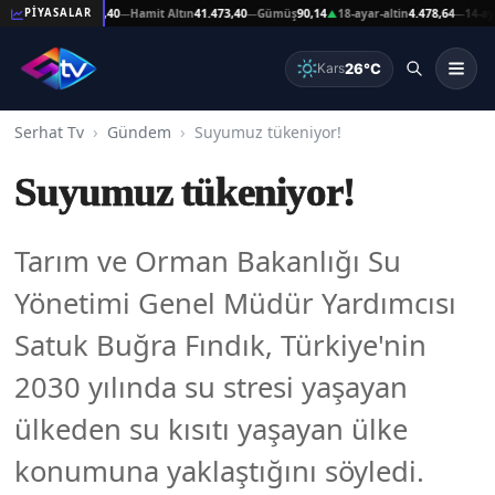
t Altın
41.473,40
Hamit Altın
41.473,40
Gümüş
90,14
18-ayar-altin
4.478,64
14-ayar-alt
PİYASALAR
—
—
▲
—
26°C
Kars
Serhat Tv
Gündem
Suyumuz tükeniyor!
Suyumuz tükeniyor!
Tarım ve Orman Bakanlığı Su
Yönetimi Genel Müdür Yardımcısı
Satuk Buğra Fındık, Türkiye'nin
2030 yılında su stresi yaşayan
ülkeden su kısıtı yaşayan ülke
konumuna yaklaştığını söyledi.