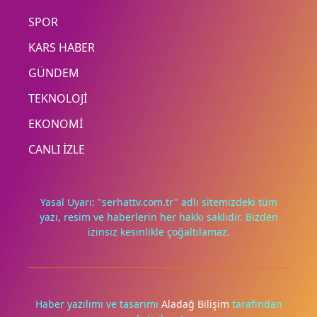
SPOR
KARS HABER
GÜNDEM
TEKNOLOJİ
EKONOMİ
CANLI İZLE
Yasal Uyarı: "serhattv.com.tr" adlı sitemizdeki tüm
yazı, resim ve haberlerin her hakkı saklıdır. Bizden
izinsiz kesinlikle çoğaltılamaz.
Deneyimini iyileştirmek ve içeriğimizi geliştirmek için çerezler
kullanıyoruz. Zorunlu çerezler her zaman çalışır; diğerleri
yalnızca onayınla.
Haber yazılımı ve tasarımı
Aladağ Bilişim
tarafından