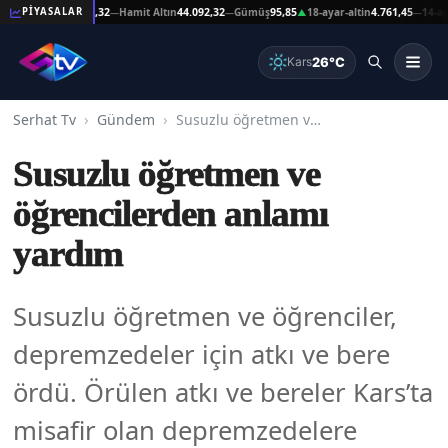
Altın
44.092,32
Hamit Altın
44.092,32
Gümüş
95,85
18-ayar-altin
4.761,45
14-ayar-altin
PİYASALAR
—
—
▲
—
26°C
Kars
Serhat Tv
Gündem
Susuzlu öğretmen ve öğrencilerden anlamı yardım
Susuzlu öğretmen ve
öğrencilerden anlamı
yardım
Susuzlu öğretmen ve öğrenciler,
depremzedeler için atkı ve bere
ördü. Örülen atkı ve bereler Kars’ta
misafir olan depremzedelere