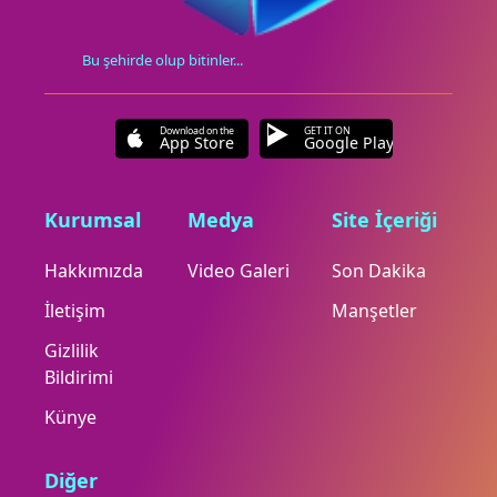
Bu şehirde olup bitinler...
Download on the
GET IT ON
App Store
Google Play
Kurumsal
Medya
Site İçeriği
Hakkımızda
Video Galeri
Son Dakika
İletişim
Manşetler
Gizlilik
Bildirimi
Künye
Diğer