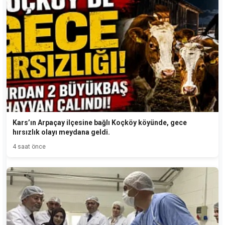
Kars’ın Arpaçay ilçesine bağlı Koçköy köyünde, gece
hırsızlık olayı meydana geldi.
4 saat önce