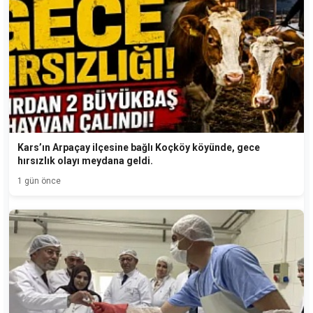
Kars’ın Arpaçay ilçesine bağlı Koçköy köyünde, gece
hırsızlık olayı meydana geldi.
1 gün önce