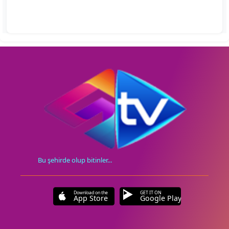
Bu şehirde olup bitinler...
Download on the
GET IT ON
App Store
Google Play