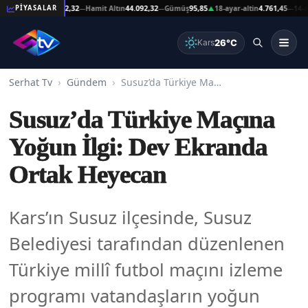
şat Altın
44.092,32
Hamit Altın
44.092,32
Gümüş
95,85
18-ayar-altin
4.761,45
14-ayar-a
PİYASALAR
—
—
▲
—
26°C
Kars
Serhat Tv
Gündem
Susuz’da Türkiye Maçına Yoğun İlgi: Dev Ekranda Ortak Heyecan
Susuz’da Türkiye Maçına
Yoğun İlgi: Dev Ekranda
Ortak Heyecan
Kars’ın Susuz ilçesinde, Susuz
Belediyesi tarafından düzenlenen
Türkiye millî futbol maçını izleme
programı vatandaşların yoğun