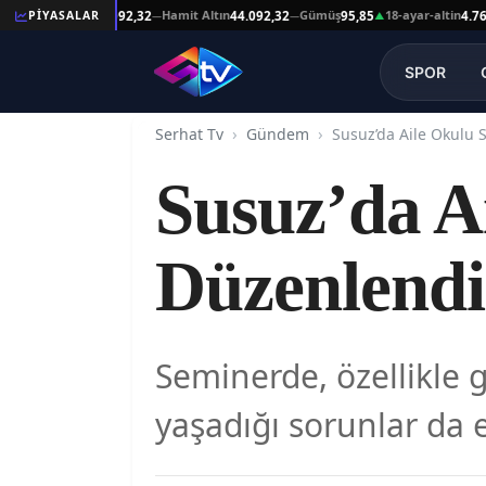
eşat Altın
Hamit Altın
Gümüş
18-ayar-altin
PİYASALAR
44.092,32
44.092,32
95,85
4.761,45
—
—
▲
SPOR
Serhat Tv
Gündem
Susuz’da Aile Okulu 
Susuz’da A
Düzenlendi
Seminerde, özellikle g
yaşadığı sorunlar da e