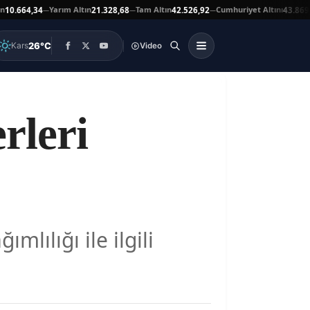
Yarım Altın
Tam Altın
Cumhuriyet Altını
A
64,34
21.328,68
42.526,92
43.869,00
—
—
—
▲
26°C
Kars
Video
rleri
lılığı ile ilgili