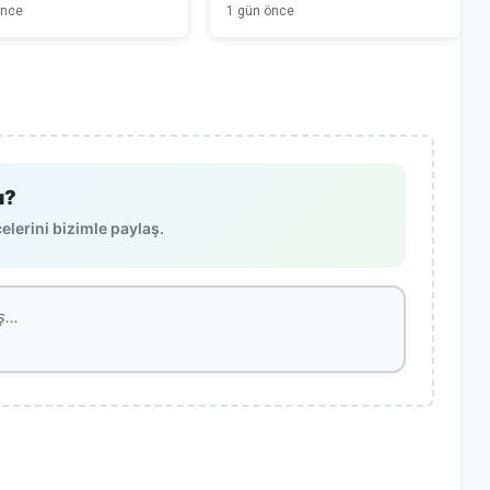
Başladı
önce
1 gün önce
ı?
lerini bizimle paylaş.