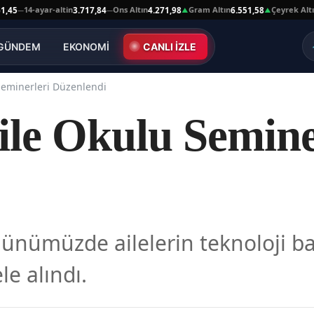
14-ayar-altin
Ons Altın
Gram Altın
Çeyrek Altın
3.717,84
4.271,98
6.551,58
10.6
—
—
▲
▲
GÜNDEM
EKONOMİ
CANLI İZLE
Seminerleri Düzenlendi
ile Okulu Semine
ünümüzde ailelerin teknoloji bağım
le alındı.