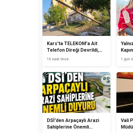
Kars'ta TELEKOM'a Ait
Yalnız
Telefon Direği Devrildi,
Kapın
Mahalle Sakinleri Önlem
16 saat önce
1 gün 
Bekliyor
DSİ'den Arpaçaylı Arazi
Vali 
Sahiplerine Önemli
Müdür