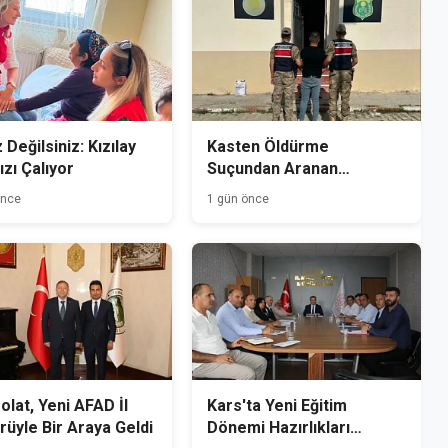
 Değilsiniz: Kızılay
Kasten Öldürme
ızı Çalıyor
Suçundan Aranan
Hükümlü Kağızman'da
önce
1 gün önce
Yakalandı
Polat, Yeni AFAD İl
Kars'ta Yeni Eğitim
üyle Bir Araya Geldi
Dönemi Hazırlıkları