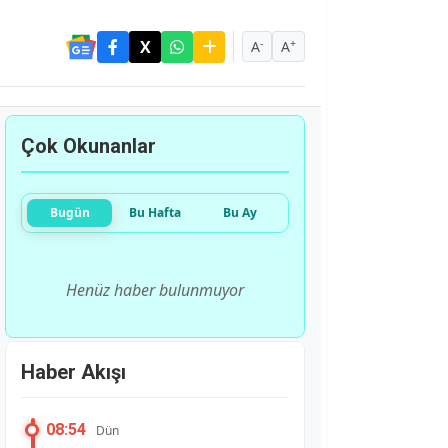
-
+
A
A
Çok Okunanlar
Bugün
Bu Hafta
Bu Ay
Henüz haber bulunmuyor
Haber Akışı
08:54
Dün