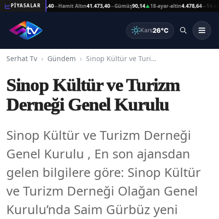
at Altın
41.473,40
Hamit Altın
41.473,40
Gümüş
90,14
18-ayar-altin
4.478,64
14-ayar-al
PİYASALAR
—
—
▲
—
26°C
Kars
Serhat Tv
Gündem
Sinop Kültür ve Turizm Derneği Genel Kurulu
Sinop Kültür ve Turizm
Derneği Genel Kurulu
Sinop Kültür ve Turizm Derneği
Genel Kurulu , En son ajansdan
gelen bilgilere göre: Sinop Kültür
ve Turizm Derneği Olağan Genel
Kurulu’nda Saim Gürbüz yeni