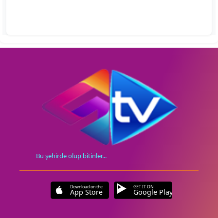
Bu şehirde olup bitinler...
Download on the
GET IT ON
App Store
Google Play