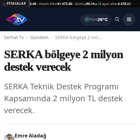
eşat Altın
41.473,40
Hamit Altın
41.473,40
Gümüş
90,14
18-ayar-altin
4.478,64
14-ayar-
PİYASALAR
—
—
▲
—
26°C
Kars
Serhat Tv
Gündem
SERKA bölgeye 2 milyon destek verecek
SERKA bölgeye 2 milyon
destek verecek
SERKA Teknik Destek Programı
Kapsamında 2 milyon TL destek
verecek.
Emre Aladağ