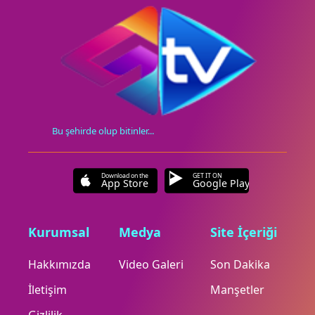
Bu şehirde olup bitinler...
Download on the
GET IT ON
App Store
Google Play
Kurumsal
Medya
Site İçeriği
Hakkımızda
Video Galeri
Son Dakika
İletişim
Manşetler