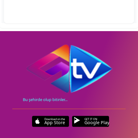
Bu şehirde olup bitinler...
Download on the
GET IT ON
App Store
Google Play