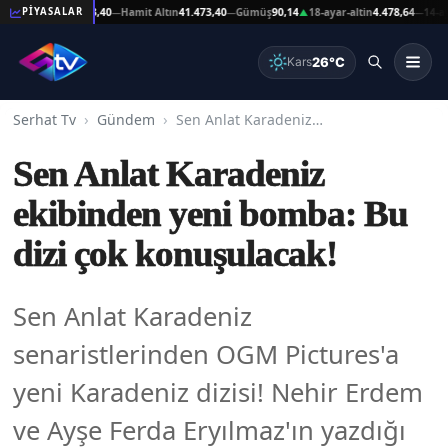
at Altın
41.473,40
Hamit Altın
41.473,40
Gümüş
90,14
18-ayar-altin
4.478,64
14-ayar-al
PİYASALAR
—
—
▲
—
26°C
Kars
Serhat Tv
Gündem
Sen Anlat Karadeniz ekibinden yeni bomba: Bu dizi çok konuşulacak!
Sen Anlat Karadeniz
ekibinden yeni bomba: Bu
dizi çok konuşulacak!
Sen Anlat Karadeniz
senaristlerinden OGM Pictures'a
yeni Karadeniz dizisi! Nehir Erdem
ve Ayşe Ferda Eryılmaz'ın yazdığı