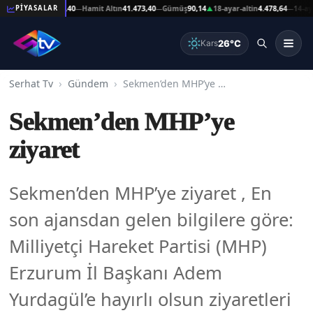
 Altın
41.473,40
Hamit Altın
41.473,40
Gümüş
90,14
18-ayar-altin
4.478,64
14-ayar-alti
PİYASALAR
—
—
▲
—
26°C
Kars
Serhat Tv
Gündem
Sekmen’den MHP’ye ziyaret
Sekmen’den MHP’ye
ziyaret
Sekmen’den MHP’ye ziyaret , En
son ajansdan gelen bilgilere göre:
Milliyetçi Hareket Partisi (MHP)
Erzurum İl Başkanı Adem
Yurdagül’e hayırlı olsun ziyaretleri