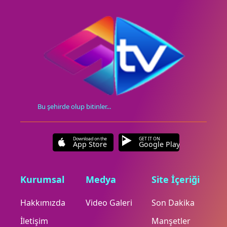
Bu şehirde olup bitinler...
Download on the
GET IT ON
App Store
Google Play
Kurumsal
Medya
Site İçeriği
Hakkımızda
Video Galeri
Son Dakika
İletişim
Manşetler