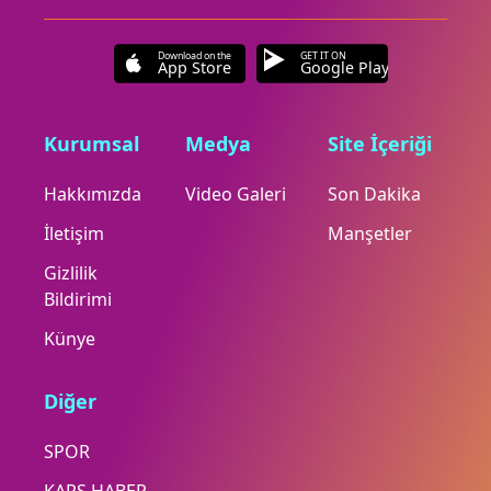
Download on the
GET IT ON
App Store
Google Play
Kurumsal
Medya
Site İçeriği
Hakkımızda
Video Galeri
Son Dakika
İletişim
Manşetler
Gizlilik
Bildirimi
Künye
Diğer
SPOR