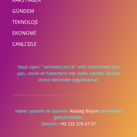
KARS HABER
GÜNDEM
TEKNOLOJİ
EKONOMİ
CANLI İZLE
Yasal Uyarı: "serhattv.com.tr" adlı sitemizdeki tüm
yazı, resim ve haberlerin her hakkı saklıdır. Bizden
izinsiz kesinlikle çoğaltılamaz.
Deneyimini iyileştirmek ve içeriğimizi geliştirmek için çerezler
kullanıyoruz. Zorunlu çerezler her zaman çalışır; diğerleri
yalnızca onayınla.
Haber yazılımı ve tasarımı
Aladağ Bilişim
tarafından
geliştirilmiştir.
Tümünü reddet
Tercihleri yönet
İletişim:
+90 232 376 67 07
Tümünü kabul et