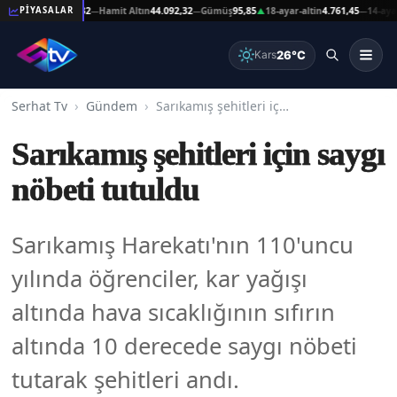
n
44.092,32
Hamit Altın
44.092,32
Gümüş
95,85
18-ayar-altin
4.761,45
14-ayar-altin
3.71
PİYASALAR
—
—
▲
—
26°C
Kars
Serhat Tv
Gündem
Sarıkamış şehitleri için saygı nöbeti tutuldu
Sarıkamış şehitleri için saygı
nöbeti tutuldu
Sarıkamış Harekatı'nın 110'uncu
yılında öğrenciler, kar yağışı
altında hava sıcaklığının sıfırın
altında 10 derecede saygı nöbeti
tutarak şehitleri andı.