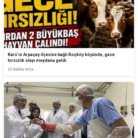
Kars’ın Arpaçay ilçesine bağlı Koçköy köyünde, gece
hırsızlık olayı meydana geldi.
23 dakika önce