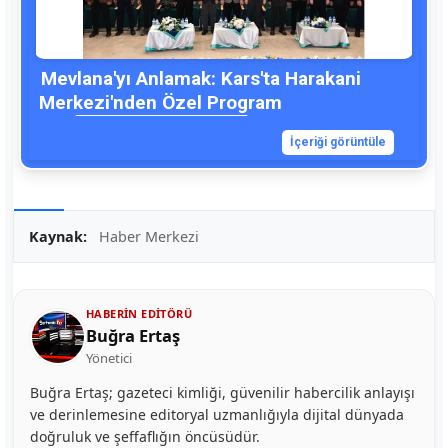
Mevlana'yı Anlamak: Kars'ta Harakani
Merkezi'nden Özel Program
İçeriği görüntüle
Kaynak:
Haber Merkezi
HABERIN EDITÖRÜ
Buğra Ertaş
Yönetici
Buğra Ertaş; gazeteci kimliği, güvenilir habercilik anlayışı
ve derinlemesine editoryal uzmanlığıyla dijital dünyada
doğruluk ve şeffaflığın öncüsüdür.