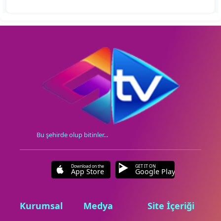
Bu şehirde olup bitinler...
Download on the
GET IT ON
App Store
Google Play
Kurumsal
Medya
Site İçeriği