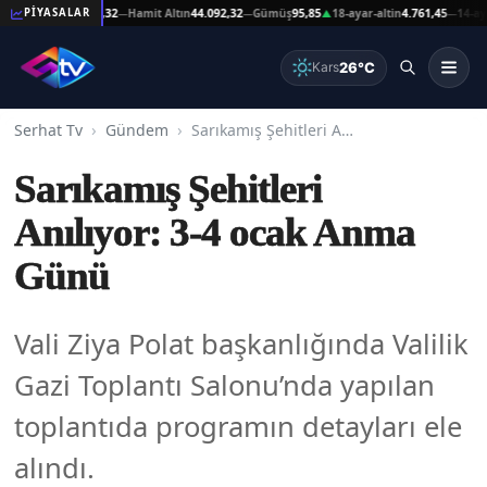
t Altın
44.092,32
Hamit Altın
44.092,32
Gümüş
95,85
18-ayar-altin
4.761,45
14-ayar-alt
PİYASALAR
—
—
▲
—
26°C
Kars
Serhat Tv
Gündem
Sarıkamış Şehitleri Anılıyor: 3-4 ocak Anma Günü
Sarıkamış Şehitleri
Anılıyor: 3-4 ocak Anma
Günü
Vali Ziya Polat başkanlığında Valilik
Gazi Toplantı Salonu’nda yapılan
toplantıda programın detayları ele
alındı.