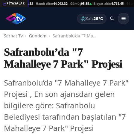
t Altın
44.092,32
Hamit Altın
44.092,32
Gümüş
95,85
18-ayar-altin
4.761,45
14-ayar-al
PİYASALAR
—
—
▲
—
26°C
Kars
Serhat Tv
Gündem
Safranbolu’da "7 Mahalleye 7 Park" Projesi
Safranbolu’da "7
Mahalleye 7 Park" Projesi
Safranbolu’da "7 Mahalleye 7 Park"
Projesi , En son ajansdan gelen
bilgilere göre: Safranbolu
Belediyesi tarafından başlatılan "7
Mahalleye 7 Park" Projesi