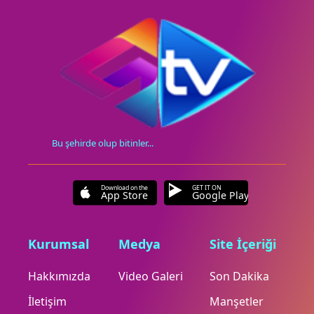
Bu şehirde olup bitinler...
Download on the
GET IT ON
App Store
Google Play
Kurumsal
Medya
Site İçeriği
Hakkımızda
Video Galeri
Son Dakika
İletişim
Manşetler