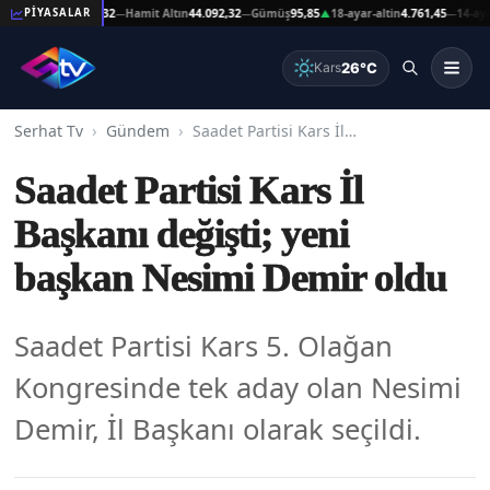
 Altın
44.092,32
Hamit Altın
44.092,32
Gümüş
95,85
18-ayar-altin
4.761,45
14-ayar-alt
PİYASALAR
—
—
▲
—
26°C
Kars
Serhat Tv
Gündem
Saadet Partisi Kars İl Başkanı değişti; yeni başkan Nesimi Demir oldu
Saadet Partisi Kars İl
Başkanı değişti; yeni
başkan Nesimi Demir oldu
Saadet Partisi Kars 5. Olağan
Kongresinde tek aday olan Nesimi
Demir, İl Başkanı olarak seçildi.