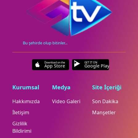
Bu şehirde olup bitinler...
Download on the
GET IT ON
App Store
Google Play
Kurumsal
Medya
Site İçeriği
Hakkımızda
Video Galeri
Son Dakika
İletişim
Manşetler
Gizlilik
Bildirimi