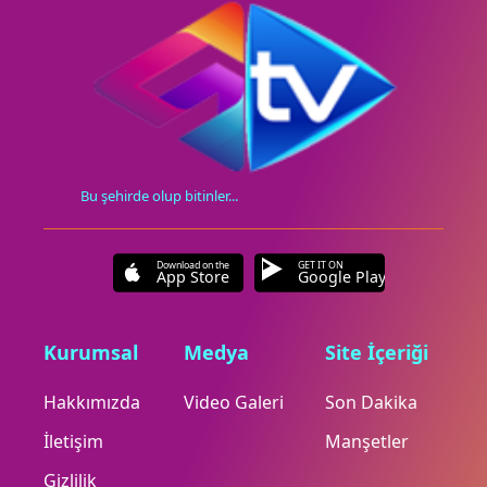
Bu şehirde olup bitinler...
Download on the
GET IT ON
App Store
Google Play
Kurumsal
Medya
Site İçeriği
Hakkımızda
Video Galeri
Son Dakika
İletişim
Manşetler
Gizlilik