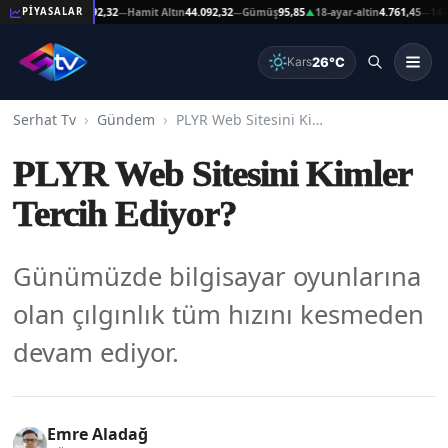
eşat Altın
44.092,32
Hamit Altın
44.092,32
Gümüş
95,85
18-ayar-altin
4.761,45
14-ayar-
PİYASALAR
—
—
▲
—
26°C
Kars
Serhat Tv
Gündem
PLYR Web Sitesini Kimler Tercih Ediyor?
PLYR Web Sitesini Kimler
Tercih Ediyor?
Günümüzde bilgisayar oyunlarına
olan çılgınlık tüm hızını kesmeden
devam ediyor.
Emre Aladağ