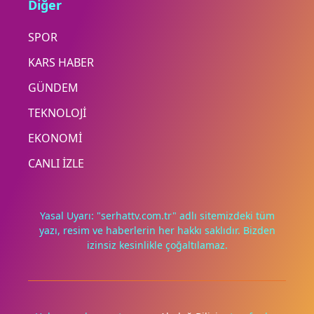
Diğer
SPOR
KARS HABER
GÜNDEM
TEKNOLOJİ
EKONOMİ
CANLI İZLE
Yasal Uyarı: "serhattv.com.tr" adlı sitemizdeki tüm
yazı, resim ve haberlerin her hakkı saklıdır. Bizden
izinsiz kesinlikle çoğaltılamaz.
Deneyimini iyileştirmek ve içeriğimizi geliştirmek için çerezler
kullanıyoruz. Zorunlu çerezler her zaman çalışır; diğerleri
yalnızca onayınla.