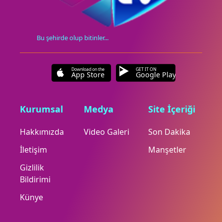
Bu şehirde olup bitinler...
Download on the
GET IT ON
App Store
Google Play
Kurumsal
Medya
Site İçeriği
Hakkımızda
Video Galeri
Son Dakika
İletişim
Manşetler
Gizlilik
Bildirimi
Künye