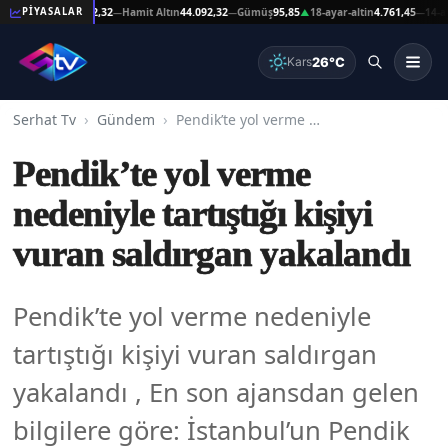
şat Altın
44.092,32
Hamit Altın
44.092,32
Gümüş
95,85
18-ayar-altin
4.761,45
14-ayar-a
PİYASALAR
—
—
▲
—
26°C
Kars
Serhat Tv
Gündem
Pendik’te yol verme nedeniyle tartıştığı kişiyi vuran saldırgan yakalandı
Pendik’te yol verme
nedeniyle tartıştığı kişiyi
vuran saldırgan yakalandı
Pendik’te yol verme nedeniyle
tartıştığı kişiyi vuran saldırgan
yakalandı , En son ajansdan gelen
bilgilere göre: İstanbul’un Pendik