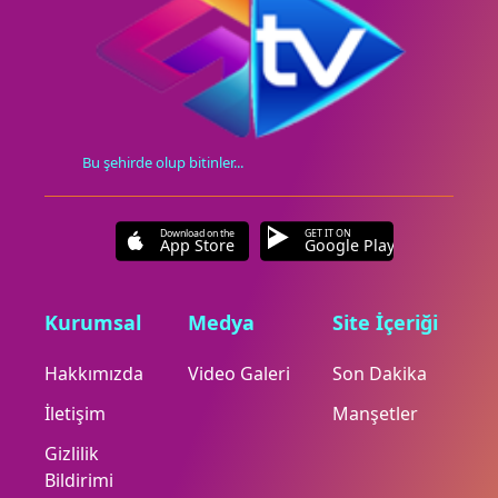
Bu şehirde olup bitinler...
Download on the
GET IT ON
App Store
Google Play
Kurumsal
Medya
Site İçeriği
Hakkımızda
Video Galeri
Son Dakika
İletişim
Manşetler
Gizlilik
Bildirimi