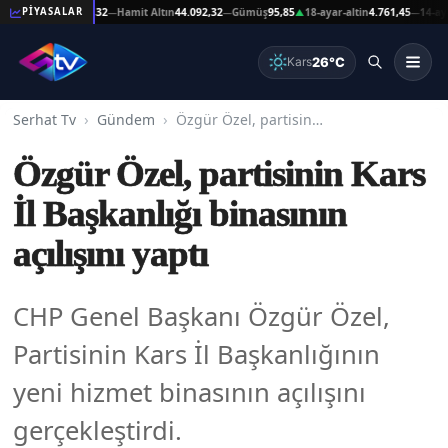
t Altın
44.092,32
Hamit Altın
44.092,32
Gümüş
95,85
18-ayar-altin
4.761,45
14-ayar-alt
PİYASALAR
—
—
▲
—
26°C
Kars
Serhat Tv
Gündem
Özgür Özel, partisinin Kars İl Başkanlığı binasının açılışını yaptı
Özgür Özel, partisinin Kars
İl Başkanlığı binasının
açılışını yaptı
CHP Genel Başkanı Özgür Özel,
Partisinin Kars İl Başkanlığının
yeni hizmet binasının açılışını
gerçekleştirdi.