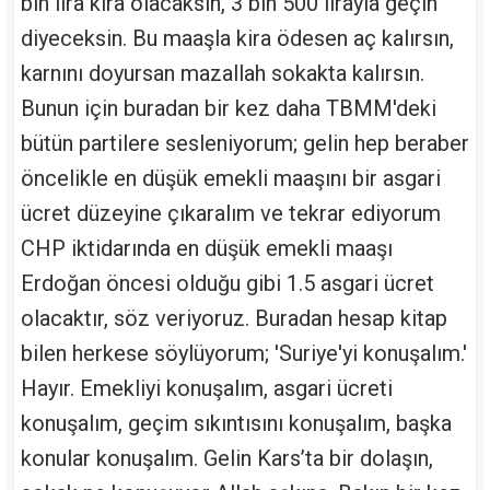
bin lira kira olacaksın, 3 bin 500 lirayla geçin
diyeceksin. Bu maaşla kira ödesen aç kalırsın,
karnını doyursan mazallah sokakta kalırsın.
Bunun için buradan bir kez daha TBMM'deki
bütün partilere sesleniyorum; gelin hep beraber
öncelikle en düşük emekli maaşını bir asgari
ücret düzeyine çıkaralım ve tekrar ediyorum
CHP iktidarında en düşük emekli maaşı
Erdoğan öncesi olduğu gibi 1.5 asgari ücret
olacaktır, söz veriyoruz. Buradan hesap kitap
bilen herkese söylüyorum; 'Suriye'yi konuşalım.'
Hayır. Emekliyi konuşalım, asgari ücreti
konuşalım, geçim sıkıntısını konuşalım, başka
konular konuşalım. Gelin Kars’ta bir dolaşın,