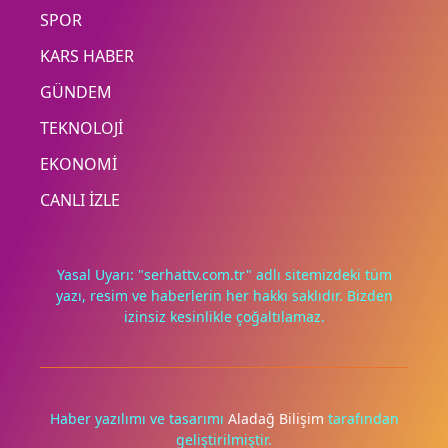
SPOR
KARS HABER
GÜNDEM
TEKNOLOJİ
EKONOMİ
CANLI İZLE
Yasal Uyarı: "serhattv.com.tr" adlı sitemizdeki tüm
yazı, resim ve haberlerin her hakkı saklıdır. Bizden
izinsiz kesinlikle çoğaltılamaz.
Deneyimini iyileştirmek ve içeriğimizi geliştirmek için çerezler
kullanıyoruz. Zorunlu çerezler her zaman çalışır; diğerleri
yalnızca onayınla.
Haber yazılımı ve tasarımı
Aladağ Bilişim
tarafından
geliştirilmiştir.
Tümünü reddet
Tercihleri yönet