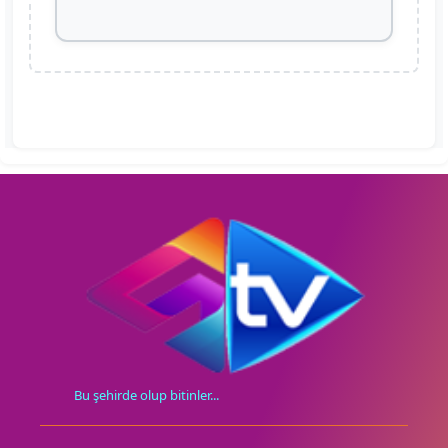
Bu şehirde olup bitinler...