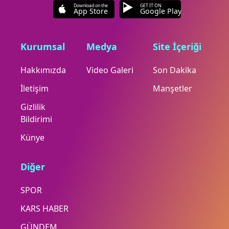
Download on the
GET IT ON
App Store
Google Play
Kurumsal
Medya
Site İçeriği
Hakkımızda
Video Galeri
Son Dakika
İletişim
Manşetler
Gizlilik
Bildirimi
Künye
Diğer
SPOR
KARS HABER
GÜNDEM