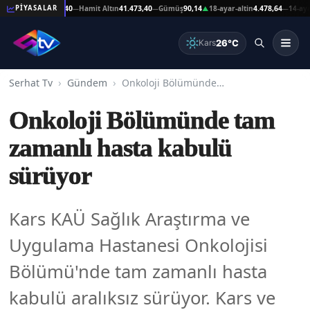
 Altın
41.473,40
Hamit Altın
41.473,40
Gümüş
90,14
18-ayar-altin
4.478,64
14-ayar-alti
PİYASALAR
—
—
▲
—
26°C
Kars
Serhat Tv
Gündem
Onkoloji Bölümünde tam zamanlı hasta kabulü sürüyor
Onkoloji Bölümünde tam
zamanlı hasta kabulü
sürüyor
Kars KAÜ Sağlık Araştırma ve
Uygulama Hastanesi Onkolojisi
Bölümü'nde tam zamanlı hasta
kabulü aralıksız sürüyor. Kars ve