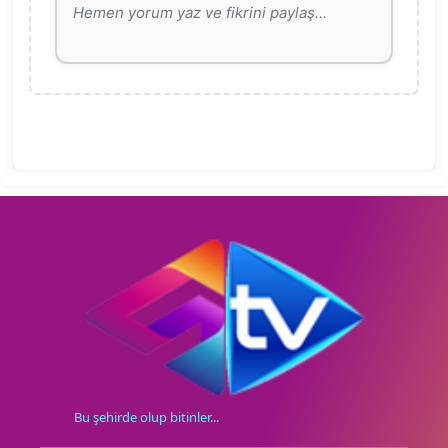
Bu şehirde olup bitinler...