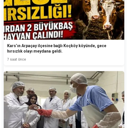
Kars’ın Arpaçay ilçesine bağlı Koçköy köyünde, gece
hırsızlık olayı meydana geldi.
7 saat önce