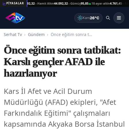
eşat Altın
44.092,32
Hamit Altın
44.092,32
Gümüş
95,85
18-ayar-altin
4.761,45
14-ayar-
PİYASALAR
—
—
▲
—
26°C
Kars
Serhat Tv
Gündem
Önce eğitim sonra tatbikat: Karslı gençler AFAD ile hazırlanıyor
Önce eğitim sonra tatbikat:
Karslı gençler AFAD ile
hazırlanıyor
Kars İl Afet ve Acil Durum
Müdürlüğü (AFAD) ekipleri, "Afet
Farkındalık Eğitimi" çalışmaları
kapsamında Akyaka Borsa İstanbul