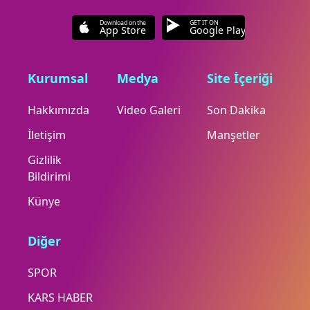
Download on the
GET IT ON
App Store
Google Play
Kurumsal
Medya
Site İçeriği
Hakkımızda
Video Galeri
Son Dakika
İletişim
Manşetler
Gizlilik
Bildirimi
Künye
Diğer
SPOR
KARS HABER