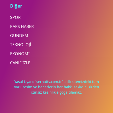
Diğer
SPOR
KARS HABER
GÜNDEM
TEKNOLOJİ
EKONOMİ
CANLI İZLE
Yasal Uyarı: "serhattv.com.tr" adlı sitemizdeki tüm
yazı, resim ve haberlerin her hakkı saklıdır. Bizden
izinsiz kesinlikle çoğaltılamaz.
Deneyimini iyileştirmek ve içeriğimizi geliştirmek için çerezler
kullanıyoruz. Zorunlu çerezler her zaman çalışır; diğerleri