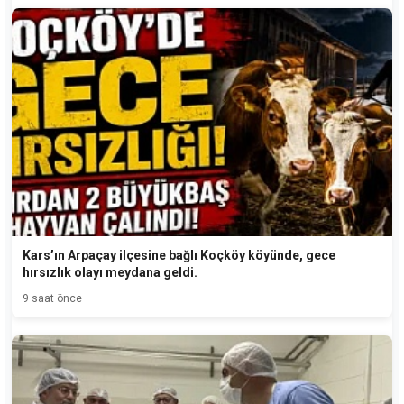
Kars’ın Arpaçay ilçesine bağlı Koçköy köyünde, gece
hırsızlık olayı meydana geldi.
9 saat önce