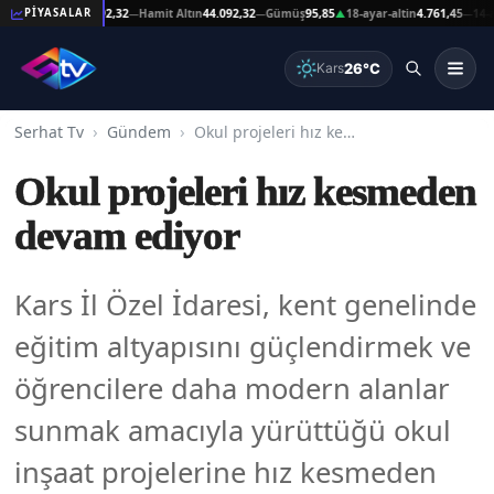
şat Altın
44.092,32
Hamit Altın
44.092,32
Gümüş
95,85
18-ayar-altin
4.761,45
14-ayar-a
PİYASALAR
—
—
▲
—
26°C
Kars
Serhat Tv
Gündem
Okul projeleri hız kesmeden devam ediyor
Okul projeleri hız kesmeden
devam ediyor
Kars İl Özel İdaresi, kent genelinde
eğitim altyapısını güçlendirmek ve
öğrencilere daha modern alanlar
sunmak amacıyla yürüttüğü okul
inşaat projelerine hız kesmeden