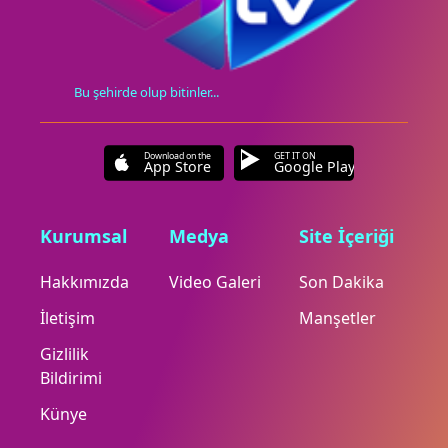
Bu şehirde olup bitinler...
Download on the
GET IT ON
App Store
Google Play
Kurumsal
Medya
Site İçeriği
Hakkımızda
Video Galeri
Son Dakika
İletişim
Manşetler
Gizlilik
Bildirimi
Künye