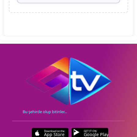
Bu şehirde olup bitinler...
Download on the
GET IT ON
App Store
Google Play