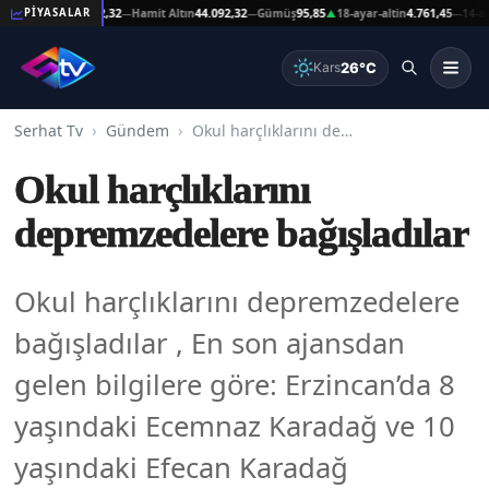
t Altın
44.092,32
Hamit Altın
44.092,32
Gümüş
95,85
18-ayar-altin
4.761,45
14-ayar-al
PİYASALAR
—
—
▲
—
26°C
Kars
Serhat Tv
Gündem
Okul harçlıklarını depremzedelere bağışladılar
Okul harçlıklarını
depremzedelere bağışladılar
Okul harçlıklarını depremzedelere
bağışladılar , En son ajansdan
gelen bilgilere göre: Erzincan’da 8
yaşındaki Ecemnaz Karadağ ve 10
yaşındaki Efecan Karadağ