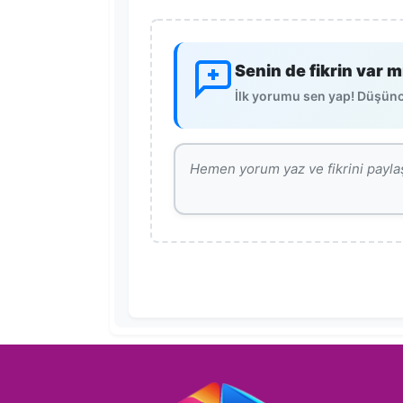
Senin de fikrin var m
İlk yorumu sen yap! Düşünce