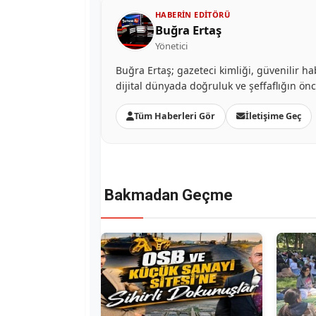
HABERIN EDITÖRÜ
Buğra Ertaş
Yönetici
Buğra Ertaş; gazeteci kimliği, güvenilir ha
dijital dünyada doğruluk ve şeffaflığın ön
Tüm Haberleri Gör
İletişime Geç
Bakmadan Geçme