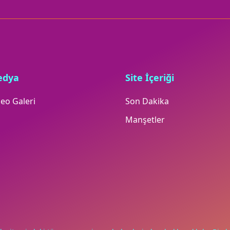
edya
Site İçeriği
eo Galeri
Son Dakika
Manşetler