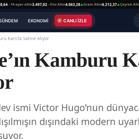
14-ayar-altin
Ons Altın
Gram Altın
Çeyrek Altın
3.497,02
4.063,28
6.212,37
10.
—
—
▲
▲
GÜNDEM
EKONOMİ
CANLI İZLE
ru Kars’ta Sahne Alıyor
e’ın Kamburu Ka
or
dev ismi Victor Hugo’nun dünyac
şılmışın dışındaki modern uyarl
şuyor.