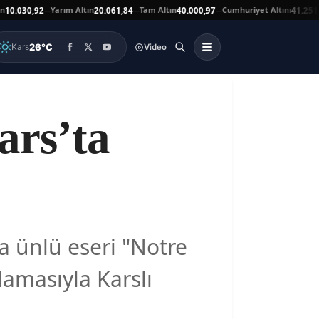
Yarım Altın
Tam Altın
Cumhuriyet Altını
030,92
20.061,84
40.000,97
41.251,00
—
—
—
▼
26°C
Kars
Video
rs’ta
a ünlü eseri "Notre
amasıyla Karslı