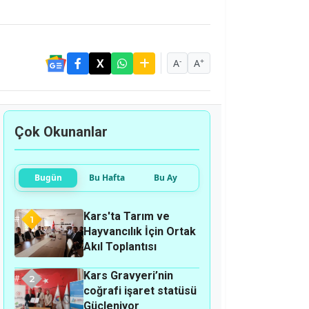
-
+
A
A
Çok Okunanlar
Bugün
Bu Hafta
Bu Ay
Kars'ta Tarım ve
1
Hayvancılık İçin Ortak
Akıl Toplantısı
Kars Gravyeri’nin
2
coğrafi işaret statüsü
Güçleniyor