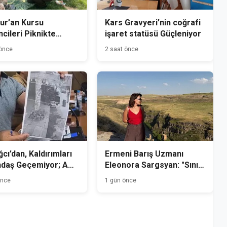
ur’an Kursu
Kars Gravyeri’nin coğrafi
cileri Piknikte
işaret statüsü Güçleniyor
tu
 önce
2 saat önce
cı’dan, Kaldırımları
Ermeni Barış Uzmanı
ndaş Geçemiyor; Ama
Eleonora Sargsyan: "Sınır
men geçebilir!
Çok Yakın, Ama Bir O
önce
1 gün önce
Kadar Uzak"