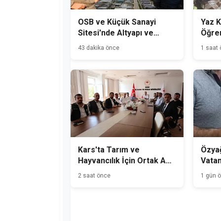
OSB ve Küçük Sanayi
Yaz K
Sitesi'nde Altyapı ve
Öğren
Üstyapı Çalışmaları
Buluş
43 dakika önce
1 saat
Aralıksız Sürüyor
Kars'ta Tarım ve
Özyağ
Hayvancılık İçin Ortak Akıl
Vata
Toplantısı
Süper
2 saat önce
1 gün 