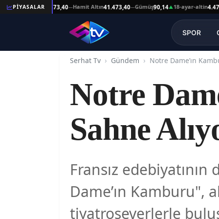
Reşat Altın
Hamit Altın
Gümüş
18-ayar-altin
PİYASALAR
41.473,40
41.473,40
90,14
4.478,64
—
—
▲
SPOR
Serhat Tv
Gündem
Notre Dame’ın Kambu
Notre Dam
Sahne Alıy
Fransız edebiyatının 
Dame’ın Kamburu", alı
tiyatroseverlerle bulu