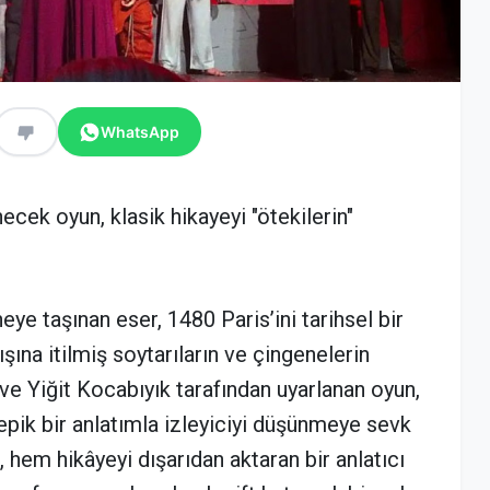
WhatsApp
ek oyun, klasik hikayeyi "ötekilerin"
.
ye taşınan eser, 1480 Paris’ini tarihsel bir
ına itilmiş soytarıların ve çingenelerin
ve Yiğit Kocabıyık tarafından uyarlanan oyun,
epik bir anlatımla izleyiciyi düşünmeye sevk
, hem hikâyeyi dışarıdan aktaran bir anlatıcı