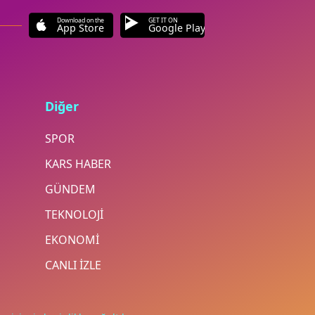
Download on the
GET IT ON
App Store
Google Play
Diğer
SPOR
KARS HABER
GÜNDEM
TEKNOLOJİ
EKONOMİ
CANLI İZLE