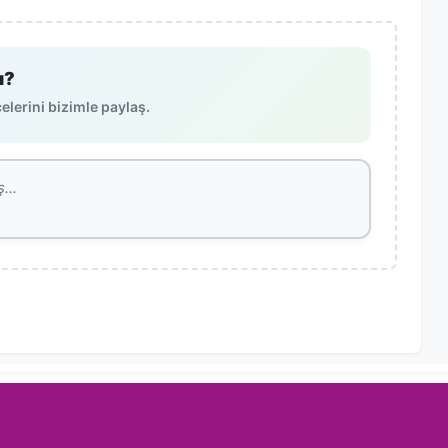
ı?
lerini bizimle paylaş.