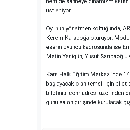
hem de sahneye dinamizm katan pe
üstleniyor.
Oyunun yönetmen koltuğunda, AR
Kerem Karaboğa oturuyor. Modern t
eserin oyuncu kadrosunda ise Emr
Metin Yenigün, Yusuf Sarıcaoğlu v
Kars Halk Eğitim Merkezi’nde 14
başlayacak olan temsil için bilet s
biletinial.com adresi üzerinden di
günü salon girişinde kurulacak gi