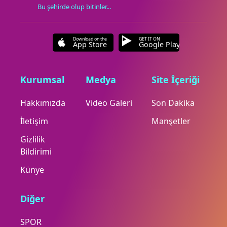
Bu şehirde olup bitinler...
Download on the
GET IT ON
App Store
Google Play
Kurumsal
Medya
Site İçeriği
Hakkımızda
Video Galeri
Son Dakika
İletişim
Manşetler
Gizlilik
Bildirimi
Künye
Diğer
SPOR