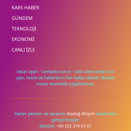
KARS HABER
GÜNDEM
TEKNOLOJİ
EKONOMİ
CANLI İZLE
Yasal Uyarı: "serhattv.com.tr" adlı sitemizdeki tüm
yazı, resim ve haberlerin her hakkı saklıdır. Bizden
izinsiz kesinlikle çoğaltılamaz.
Deneyimini iyileştirmek ve içeriğimizi geliştirmek için çerezler
kullanıyoruz. Zorunlu çerezler her zaman çalışır; diğerleri
yalnızca onayınla.
Haber yazılımı ve tasarımı
Aladağ Bilişim
tarafından
geliştirilmiştir.
Tümünü reddet
Tercihleri yönet
İletişim:
+90 232 376 67 07