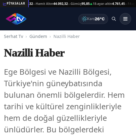
at Altın
44.092,32
Hamit Altın
44.092,32
Gümüş
95,85
18-ayar-altin
4.761,45
14-ayar-al
PİYASALAR
—
—
▲
—
26°C
Kars
Serhat Tv
Gündem
Nazilli Haber
Nazilli Haber
Ege Bölgesi ve Nazilli Bölgesi,
Türkiye'nin güneybatısında
bulunan önemli bölgelerdir. Hem
tarihi ve kültürel zenginlikleriyle
hem de doğal güzellikleriyle
ünlüdürler. Bu bölgelerdeki