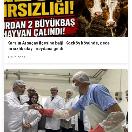
Kars’ın Arpaçay ilçesine bağlı Koçköy köyünde, gece
hırsızlık olayı meydana geldi.
1 gün önce