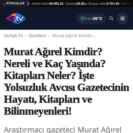
ltın
44.092,32
Hamit Altın
44.092,32
Gümüş
95,85
18-ayar-altin
4.761,45
14-ayar-altin
3
PİYASALAR
—
—
▲
—
26°C
Kars
Serhat Tv
Gündem
Murat Ağırel Kimdir? Nereli ve Kaç Yaşında? Kitapları Neler? İşte Yolsuzluk Avcısı Gazetecinin Hayatı, Kitapları ve Bilinmeyenleri!
Murat Ağırel Kimdir?
Nereli ve Kaç Yaşında?
Kitapları Neler? İşte
Yolsuzluk Avcısı Gazetecinin
Hayatı, Kitapları ve
Bilinmeyenleri!
Araştırmacı gazeteci Murat Ağırel