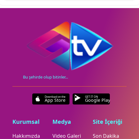
Bu şehirde olup bitinler...
Download on the
GET IT ON
App Store
Google Play
Kurumsal
Medya
Site İçeriği
Hakkımızda
Video Galeri
Son Dakika