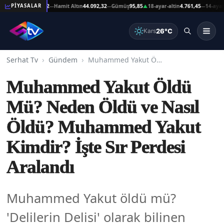
ltın
44.092,32
Hamit Altın
44.092,32
Gümüş
95,85
18-ayar-altin
4.761,45
14-ayar-altin
PİYASALAR
—
—
▲
—
26°C
Kars
Serhat Tv
Gündem
Muhammed Yakut Öldü Mü? Neden Öldü ve Nasıl Öldü? Muhammed Yakut Kimdir? İşte Sır Perdesi Aralandı
Muhammed Yakut Öldü
Mü? Neden Öldü ve Nasıl
Öldü? Muhammed Yakut
Kimdir? İşte Sır Perdesi
Aralandı
Muhammed Yakut öldü mü?
'Delilerin Delisi' olarak bilinen