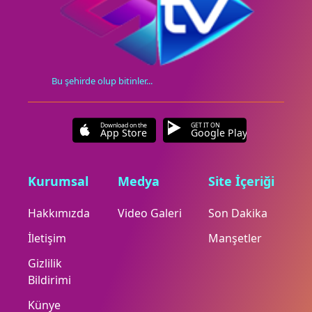
Bu şehirde olup bitinler...
Download on the
GET IT ON
App Store
Google Play
Kurumsal
Medya
Site İçeriği
Hakkımızda
Video Galeri
Son Dakika
İletişim
Manşetler
Gizlilik
Bildirimi
Künye