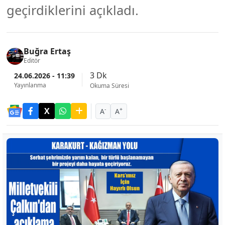
geçirdiklerini açıkladı.
Buğra Ertaş
Editör
3 Dk
24.06.2026 - 11:39
Yayınlanma
Okuma Süresi
-
+
A
A