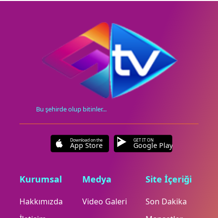
Bu şehirde olup bitinler...
Download on the
GET IT ON
App Store
Google Play
Kurumsal
Medya
Site İçeriği
Hakkımızda
Video Galeri
Son Dakika