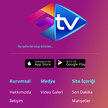
Bu şehirde olup bitinler...
Download on the
GET IT ON
App Store
Google Play
Kurumsal
Medya
Site İçeriği
Hakkımızda
Video Galeri
Son Dakika
İletişim
Manşetler