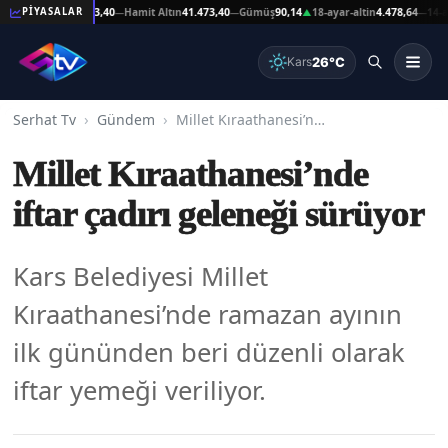
eşat Altın
41.473,40
Hamit Altın
41.473,40
Gümüş
90,14
18-ayar-altin
4.478,64
14-ayar-
PİYASALAR
—
—
▲
—
26°C
Kars
Serhat Tv
Gündem
Millet Kıraathanesi’nde iftar çadırı geleneği sürüyor
Millet Kıraathanesi’nde
iftar çadırı geleneği sürüyor
Kars Belediyesi Millet
Kıraathanesi’nde ramazan ayının
ilk gününden beri düzenli olarak
iftar yemeği veriliyor.