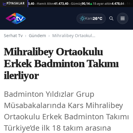
at Altın
41.473,40
Hamit Altın
41.473,40
Gümüş
90,14
18-ayar-altin
4.478,64
14-ayar-a
PİYASALAR
—
—
▲
—
26°C
Kars
Serhat Tv
Gündem
Mihralibey Ortaokulu Erkek Badminton Takımı ilerliyor
Mihralibey Ortaokulu
Erkek Badminton Takımı
ilerliyor
Badminton Yıldızlar Grup
Müsabakalarında Kars Mihralibey
Ortaokulu Erkek Badminton Takımı
Türkiye’de ilk 18 takım arasına