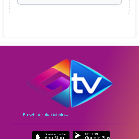
Bu şehirde olup bitinler...
Download on the
GET IT ON
App Store
Google Play