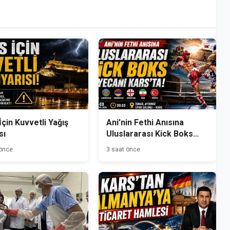
İçin Kuvvetli Yağış
Ani’nin Fethi Anısına
sı
Uluslararası Kick Boks
Heyecanı Kars’ta
 önce
3 saat önce