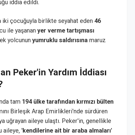
ğu iddia edildi.
 iki çocuğuyla birlikte seyahat eden
46
lcu ile yaşanan
yer verme tartışması
rkek yolcunun
yumruklu saldırısına
maruz
an Peker'in Yardım İddiası
?
kında tam
194 ülke tarafından kırmızı bülten
ını Birleşik Arap Emirlikleri'nde sürdüren
 uğrayan aileye ulaştı. Peker'in, genellikle
u aileye,
'kendilerine ait bir araba almaları'