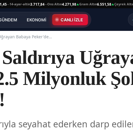
14-ayar-altin
Ons Altın
Gram Altın
Çeyrek Altın
3.717,84
4.271,98
6.551,58
10.6
—
▲
▲
GÜNDEM
EKONOMİ
CANLI İZLE
Marmaray Saldırıya Uğrayan Babaya Peker'den 2.5 Milyonluk Şok Destek! İşte Nedeni!
Saldırıya Uğray
2.5 Milyonluk Şo
!
yla seyahat ederken darp edilen