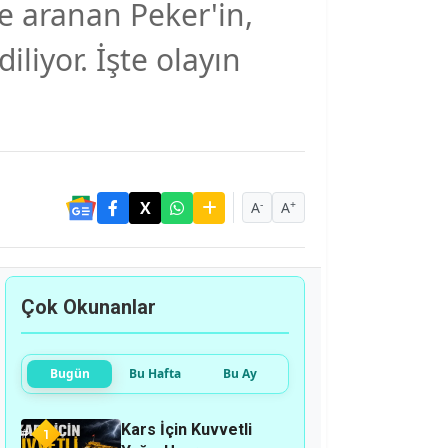
le aranan Peker'in,
iliyor. İşte olayın
-
+
A
A
Çok Okunanlar
Bugün
Bu Hafta
Bu Ay
Kars İçin Kuvvetli
1