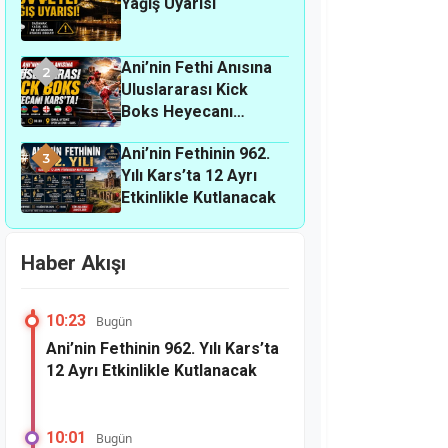
Yağış Uyarısı
Ani’nin Fethi Anısına
2
Uluslararası Kick
Boks Heyecanı
Kars’ta
Ani’nin Fethinin 962.
3
Yılı Kars’ta 12 Ayrı
Etkinlikle Kutlanacak
Haber Akışı
10:23
Bugün
Ani’nin Fethinin 962. Yılı Kars’ta
12 Ayrı Etkinlikle Kutlanacak
10:01
Bugün