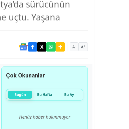
atya’da sürücünün
ne uçtu. Yaşana
-
+
A
A
Çok Okunanlar
Bugün
Bu Hafta
Bu Ay
Henüz haber bulunmuyor