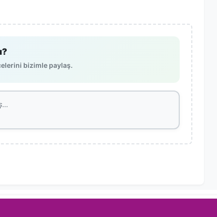
ı?
lerini bizimle paylaş.