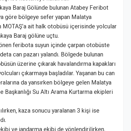
rakaya Baraj Gölünde bulunan Atabey Feribot
ya göre bölgeye sefer yapan Malatya
n MOTAŞ’a ait halk otobüsü içerisinde yolcular
kaya Baraj gölüne uçtu.
önen feribota suyun içinde çarpan otobüste
adeta can pazarı yalandı. Bölgede bulunan
büsün üzerine çıkarak havalandırma kapakları
 yolcuları çıkarmaya başladılar. Yaşanan bu can
ralarına da yansırken bölgeye gelen Malatya
re Başkanlığı Su Altı Arama Kurtarma ekipleri
lırken, kaza sonucu yaralanan 3 kişi ise
dı.
kibi ve jandarma ekibi de yönlendirilirken,