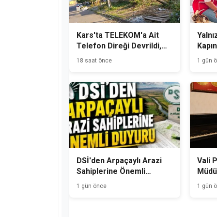
Kars'ta TELEKOM'a Ait
Yalnız
Telefon Direği Devrildi,
Kapın
Mahalle Sakinleri Önlem
18 saat önce
1 gün 
Bekliyor
DSİ'den Arpaçaylı Arazi
Vali 
Sahiplerine Önemli
Müdür
Duyuru
1 gün önce
1 gün 