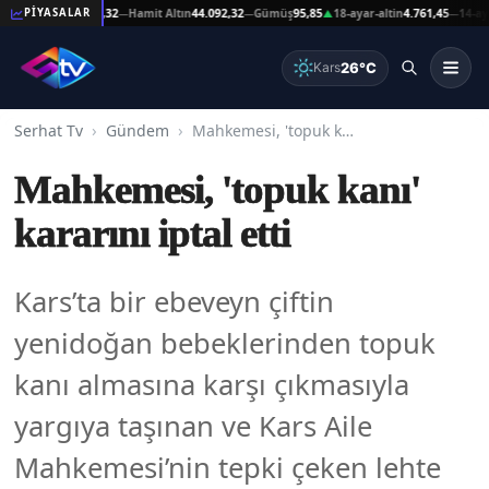
at Altın
44.092,32
Hamit Altın
44.092,32
Gümüş
95,85
18-ayar-altin
4.761,45
14-ayar-al
PİYASALAR
—
—
▲
—
26°C
Kars
Serhat Tv
Gündem
Mahkemesi, 'topuk kanı' kararını iptal etti
Mahkemesi, 'topuk kanı'
kararını iptal etti
Kars’ta bir ebeveyn çiftin
yenidoğan bebeklerinden topuk
kanı almasına karşı çıkmasıyla
yargıya taşınan ve Kars Aile
Mahkemesi’nin tepki çeken lehte