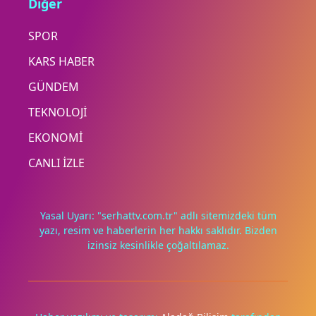
Diğer
SPOR
KARS HABER
GÜNDEM
TEKNOLOJİ
EKONOMİ
CANLI İZLE
Yasal Uyarı: "serhattv.com.tr" adlı sitemizdeki tüm
yazı, resim ve haberlerin her hakkı saklıdır. Bizden
izinsiz kesinlikle çoğaltılamaz.
Deneyimini iyileştirmek ve içeriğimizi geliştirmek için çerezler
kullanıyoruz. Zorunlu çerezler her zaman çalışır; diğerleri
yalnızca onayınla.