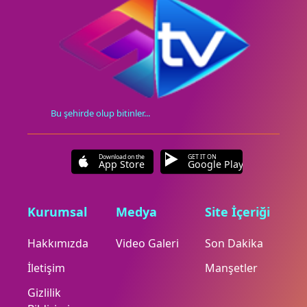
Bu şehirde olup bitinler...
Download on the
GET IT ON
App Store
Google Play
Kurumsal
Medya
Site İçeriği
Hakkımızda
Video Galeri
Son Dakika
İletişim
Manşetler
Gizlilik