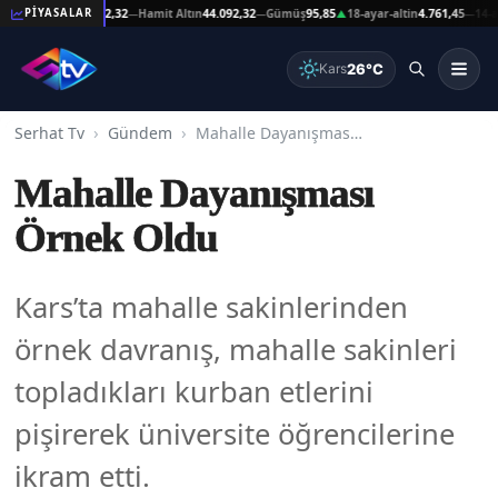
şat Altın
44.092,32
Hamit Altın
44.092,32
Gümüş
95,85
18-ayar-altin
4.761,45
14-ayar-
PİYASALAR
—
—
▲
—
26°C
Kars
Serhat Tv
Gündem
Mahalle Dayanışması Örnek Oldu
Mahalle Dayanışması
Örnek Oldu
Kars’ta mahalle sakinlerinden
örnek davranış, mahalle sakinleri
topladıkları kurban etlerini
pişirerek üniversite öğrencilerine
ikram etti.