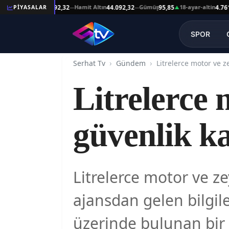
at Altın
Hamit Altın
Gümüş
18-ayar-altin
1
PİYASALAR
44.092,32
44.092,32
95,85
4.761,45
—
—
▲
—
SPOR
Serhat Tv
Gündem
Litrelerce 
güvenlik k
Litrelerce motor ve z
ajansdan gelen bilgil
üzerinde bulunan bir 