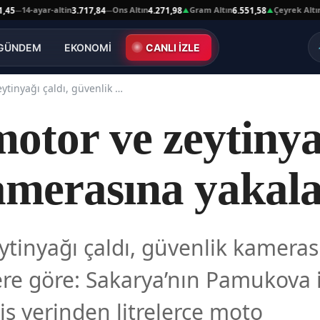
4-ayar-altin
Ons Altın
Gram Altın
Çeyrek Altın
3.717,84
4.271,98
6.551,58
10.664
—
▲
▲
GÜNDEM
EKONOMİ
CANLI İZLE
Litrelerce motor ve zeytinyağı çaldı, güvenlik kamerasına yakalandı
motor ve zeytinya
amerasına yakal
eytinyağı çaldı, güvenlik kameras
ere göre: Sakarya’nın Pamukova i
iş yerinden litrelerce moto