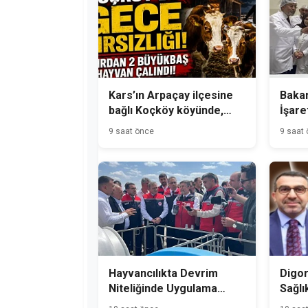
Kars’ın Arpaçay ilçesine
Bakan
bağlı Koçköy köyünde,
İşare
gece hırsızlık olayı
Üreti
9 saat önce
9 saat
meydana geldi.
Hayvancılıkta Devrim
Digor
Niteliğinde Uygulama
Sağlı
Kars'tan Başladı