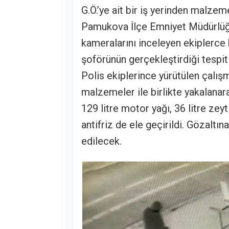
G.Ö.’ye ait bir iş yerinden malzeme
Pamukova İlçe Emniyet Müdürlüğün
kameralarını inceleyen ekiplerce h
şoförünün gerçekleştirdiği tespit 
Polis ekiplerince yürütülen çalı
malzemeler ile birlikte yakalanarak
129 litre motor yağı, 36 litre zey
antifriz de ele geçirildi. Gözaltı
edilecek.