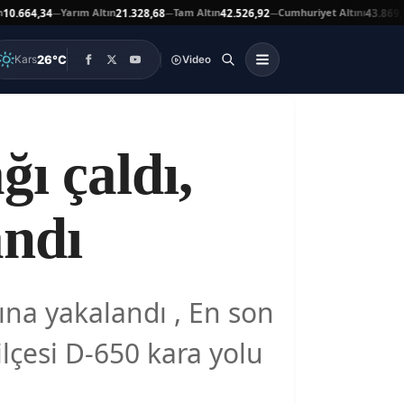
Yarım Altın
Tam Altın
Cumhuriyet Altını
Ata
,34
21.328,68
42.526,92
43.869,00
—
—
—
▲
26°C
Kars
Video
ğı çaldı,
andı
ına yakalandı , En son
lçesi D-650 kara yolu