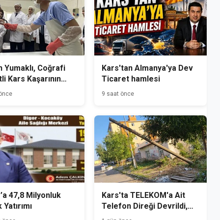
 Yumaklı, Coğrafi
Kars'tan Almanya'ya Dev
tli Kars Kaşarının
Ticaret hamlesi
mini Yerinde İnceledi
 önce
9 saat önce
’a 47,8 Milyonluk
Kars'ta TELEKOM'a Ait
k Yatırımı
Telefon Direği Devrildi,
Mahalle Sakinleri Önlem