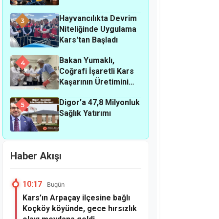
Hayvancılıkta Devrim
3
Niteliğinde Uygulama
Kars'tan Başladı
Bakan Yumaklı,
4
Coğrafi İşaretli Kars
Kaşarının Üretimini
Yerinde İnceledi
Digor’a 47,8 Milyonluk
5
Sağlık Yatırımı
Haber Akışı
10:17
Bugün
Kars’ın Arpaçay ilçesine bağlı
Koçköy köyünde, gece hırsızlık